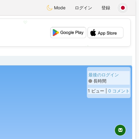
Mode
ログイン
登録
💖
💕
最後のログイン
長時間
1 ビュー |
0 コメント