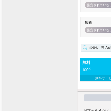
指定されていな
飲酒
指定されていな
出会い 男 Auto
無料
%
100
無料サー
以下の地域でシン