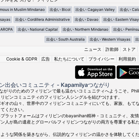
ous in Muslim Mindanao
出会い Bicol
出会い Cagayan Valley
出会い Cala
sayas
出会い Cordillera Administrative
出会い Davao
出会い Eastern Visay
AROPA
出会い National Capital
出会い Northern Mindanao
出会い Penínsu
出会い South Australia
出会い Western Visayas
出
ニュース
|
詐欺師
|
ストア
Cookie & GDPR
|
広告
|
私たちについて
|
プライバシー
|
利用規約
出会いコミュニティ - Kapamilyaつながり
真のつながりのためのフィリピンで最も温かいコミュニティへようこそ。Phili
ィリピンコミュニティのフィリピン人シングルを結びつけます。
バギオの山々、世界中のフィリピンコミュニティにいても、家族、もて
ってください。
プラットフォームはフィリピンのbayanihan精神 - コミュニティ、
ピン人が島の遺産とグローバルフィリピンつながりの両方を尊重する私
るような関係を築きながら、伝説的なフィリピンの温かさを体験してく