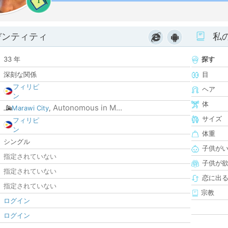
1
デンティティ
私
33 年
探す
深刻な関係
目
フィリピ
ヘア
ン
体
Autonomous in M...
Marawi City
,
サイズ
フィリピ
ン
体重
シングル
子供が
指定されていない
子供が
指定されていない
恋に出
指定されていない
宗教
ログイン
ログイン