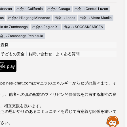
barzon
出会い California
出会い Caraga
出会い Central Luzon
as
出会い Hilagang Mindanao
出会い Ilocos
出会い Metro Manila
la de Zamboanga
出会い Region XII
出会い SOCCSKSARGEN
会い Zamboanga Peninsula
|
意見
|
子どもの安全
|
お問い合わせ
|
よくある質問
ppines-chat.comはマニラのエネルギーからセブの島々まで、そ
なし、他者への真の配慮のフィリピン的価値観を共有する相性の良
友情、相互支援を祝います。
たちの思いやりのあるコミュニティを通じて有意義な関係を築いて
Assistance
ださい。