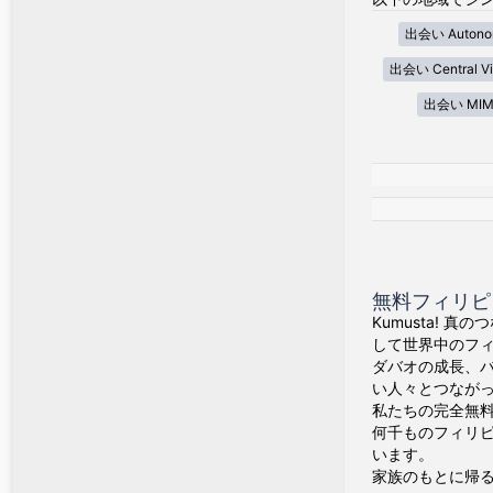
出会い Autonom
出会い Central Vi
出会い MIM
無料フィリピン
Kumusta! 
して世界中のフ
ダバオの成長、
い人々とつなが
私たちの完全無料
何千ものフィリ
います。
家族のもとに帰