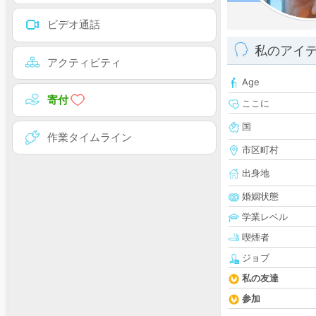
ビデオ通話
私のアイ
アクティビティ
Age
寄付
ここに
国
作業タイムライン
市区町村
出身地
婚姻状態
学業レベル
喫煙者
ジョブ
私の友達
参加