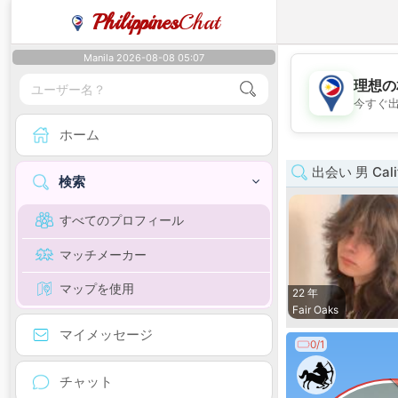
Philippines
Chat
Manila 2026-08-08 05:07
理想の
今すぐ
ホーム
出会い 男 Calif
検索
すべてのプロフィール
マッチメーカー
マップを使用
22 年
Fair Oaks
マイメッセージ
0/1
チャット