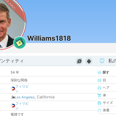
禁止された
Williams1818
0
デンティティ
私
54 年
探す
深刻な関係
目
フィリピ
ヘア
ン
体
California
Los Angeles
,
サイズ
フィリピ
ン
体重
複雑です