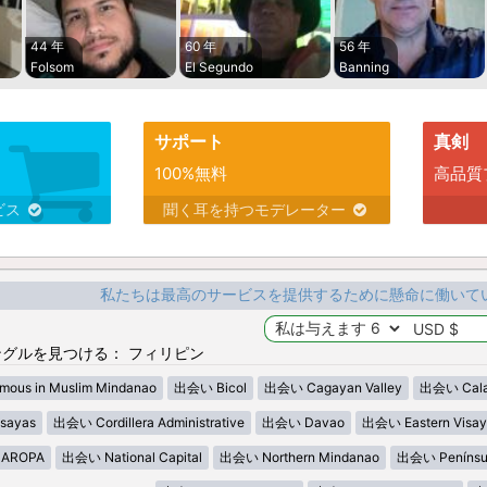
44 年
60 年
56 年
Folsom
El Segundo
Banning
サポート
真剣
100%無料
高品質
ビス
聞く耳を持つモデレーター
私たちは最高のサービスを提供するために懸命に働いて
グルを見つける： フィリピン
ous in Muslim Mindanao
出会い Bicol
出会い Cagayan Valley
出会い Cala
sayas
出会い Cordillera Administrative
出会い Davao
出会い Eastern Visay
AROPA
出会い National Capital
出会い Northern Mindanao
出会い Penínsu