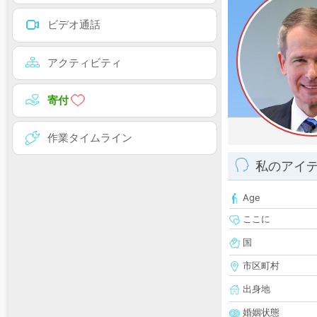
ビデオ通話
アクティビティ
寄付
作業タイムライン
私のアイ
Age
ここに
国
市区町村
出身地
婚姻状態