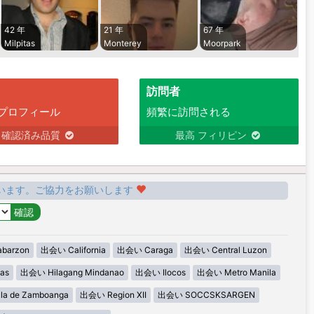
42 年
21 年
67 年
Milpitas
Monterey
Moorpark
訪問者
プロフィール
頻繁に訪問される
確認済み品質
最高 フィリピン
います。ご協力をお願いします
barzon
出会い California
出会い Caraga
出会い Central Luzon
as
出会い Hilagang Mindanao
出会い Ilocos
出会い Metro Manila
la de Zamboanga
出会い Region XII
出会い SOCCSKSARGEN