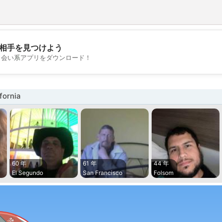
相手を見つけよう
💖
出会い系アプリをダウンロード！
💕
ornia
60 年
61 年
44 年
El Segundo
San Francisco
Folsom