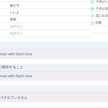
子供が
修士号
子供が
いいえ
恋に出
軍隊
宗教
ログイン
ログイン
rson with God's love
に期待すること
rson with God's love
イズされていません