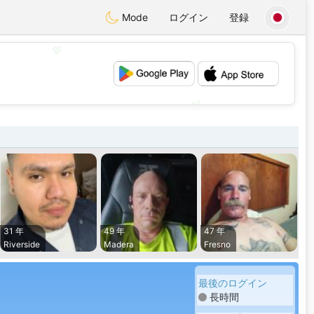
Mode
ログイン
登録
💖
💕
31 年
49 年
47 年
Riverside
Madera
Fresno
最後のログイン
長時間