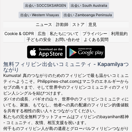
出会い SOCCSKSARGEN
出会い South Australia
出会い Western Visayas
出会い Zamboanga Peninsula
ニュース
|
詐欺師
|
ストア
|
意見
Cookie & GDPR
|
広告
|
私たちについて
|
プライバシー
|
利用規約
|
子どもの安全
|
お問い合わせ
|
よくある質問
無料フィリピン出会いコミュニティ - Kapamilyaつ
ながり
Kumusta! 真のつながりのためのフィリピンで最も温かいコミュニ
ティへようこそ。Philippines-chat.comはマニラのエネルギーから
セブの島々まで、そして世界中のフィリピンコミュニティのフィリ
ピン人シングルを結びつけます。
ダバオの成長、バギオの山々、世界中のフィリピンコミュニティに
いても、家族、もてなし、他者への真の配慮のフィリピン的価値観
を共有する相性の良い人々とつながってください。
私たちの完全無料プラットフォームはフィリピンのbayanihan精神
- コミュニティ、友情、相互支援を祝います。
何千ものフィリピン人が島の遺産とグローバルフィリピンつながり