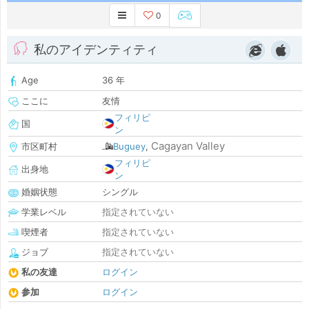
0
私のアイデンティティ
Age
36 年
ここに
友情
フィリピ
国
ン
Cagayan Valley
市区町村
Buguey
,
フィリピ
出身地
ン
婚姻状態
シングル
学業レベル
指定されていない
喫煙者
指定されていない
ジョブ
指定されていない
私の友達
ログイン
参加
ログイン