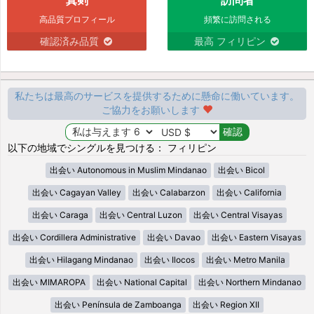
高品質プロフィール
頻繁に訪問される
確認済み品質
最高 フィリピン
私たちは最高のサービスを提供するために懸命に働いています。
ご協力をお願いします
以下の地域でシングルを見つける： フィリピン
出会い Autonomous in Muslim Mindanao
出会い Bicol
出会い Cagayan Valley
出会い Calabarzon
出会い California
出会い Caraga
出会い Central Luzon
出会い Central Visayas
出会い Cordillera Administrative
出会い Davao
出会い Eastern Visayas
出会い Hilagang Mindanao
出会い Ilocos
出会い Metro Manila
出会い MIMAROPA
出会い National Capital
出会い Northern Mindanao
出会い Península de Zamboanga
出会い Region XII