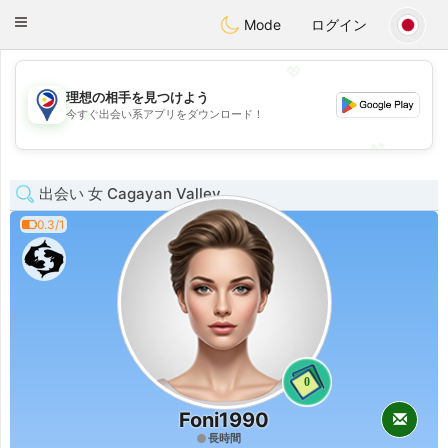
Philippines
Chat
Toggle
Mode
ログイン
navigation
💖
理想の相手を見つけよう
💖
今すぐ出会い系アプリをダウンロード！
💕
💕
出会い 女 Cagayan Valley
0.3/1
0
Foni1990
長時間