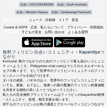
出会い SOCCSKSARGEN
出会い South Australia
出会い Western Visayas
出会い Zamboanga Peninsula
ニュース
|
詐欺師
|
ストア
|
意見
Cookie & GDPR
|
広告
|
私たちについて
|
プライバシー
|
利用規約
|
子どもの安全
|
お問い合わせ
|
よくある質問
無料フィリピン出会いコミュニティ - Kapamilyaつ
ながり
Kumusta! 真のつながりのためのフィリピンで最も温かいコミュニ
ティへようこそ。Philippines-chat.comはマニラのエネルギーから
セブの島々まで、そして世界中のフィリピンコミュニティのフィリ
ピン人シングルを結びつけます。
ダバオの成長、バギオの山々、世界中のフィリピンコミュニティに
いても、家族、もてなし、他者への真の配慮のフィリピン的価値観
を共有する相性の良い人々とつながってください。
私たちの完全無料プラットフォームはフィリピンのbayanihan精神
- コミュニティ、友情、相互支援を祝います。
何千ものフィリピン人が島の遺産とグローバルフィリピンつながり