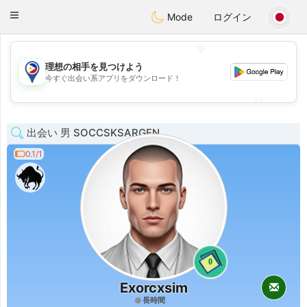
Philippines
Chat
Toggle
Mode
ログイン
navigation
💖
理想の相手を見つけよう
💖
今すぐ出会い系アプリをダウンロード！
💕
💕
出会い 男 SOCCSKSARGEN
0.1/1
0
Exorcxsim
長時間