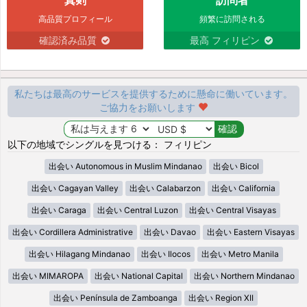
高品質プロフィール
頻繁に訪問される
確認済み品質
最高 フィリピン
私たちは最高のサービスを提供するために懸命に働いています。
ご協力をお願いします
以下の地域でシングルを見つける： フィリピン
出会い Autonomous in Muslim Mindanao
出会い Bicol
出会い Cagayan Valley
出会い Calabarzon
出会い California
出会い Caraga
出会い Central Luzon
出会い Central Visayas
出会い Cordillera Administrative
出会い Davao
出会い Eastern Visayas
出会い Hilagang Mindanao
出会い Ilocos
出会い Metro Manila
出会い MIMAROPA
出会い National Capital
出会い Northern Mindanao
出会い Península de Zamboanga
出会い Region XII