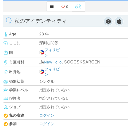
0
私のアイデンティティ
Age
28 年
ここに
深刻な関係
フィリピ
国
ン
SOCCSKSARGEN
市区町村
New Iloilo
,
フィリピ
出身地
ン
婚姻状態
シングル
学業レベル
指定されていない
喫煙者
指定されていない
ジョブ
指定されていない
私の友達
ログイン
参加
ログイン