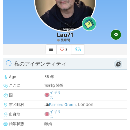
2
Lau71
長時間
3
私のアイデンティティ
Age
55 年
ここに
深刻な関係
イギリ
国
ス
London
市区町村
Palmers Green
,
イギリ
出身地
ス
婚姻状態
離婚