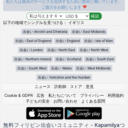
私たちは最高のサービスを提供するために懸命に働いています。
ご協力をお願いします
以下の地域でシングルを見つける： イギリス
出会い Akrotiri and Dhekelia
出会い East Midlands
出会い East of England
出会い England
出会い Isle of Man
出会い London
出会い North East
出会い North West
出会い Northern Ireland
出会い Scotland
出会い South East
出会い South West
出会い Wales
出会い West Midlands
出会い Yorkshire and the Humber
ニュース
|
詐欺師
|
ストア
|
意見
Cookie & GDPR
|
広告
|
私たちについて
|
プライバシー
|
利用規約
|
子どもの安全
|
お問い合わせ
|
よくある質問
無料フィリピン出会いコミュニティ - Kapamilyaつ