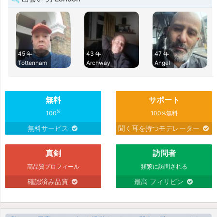
45 年
43 年
47 年
Tottenham
Archway
Angel
無料
サポート
%
100
100%無料
無料サービス
聞く耳を持つモデレーター
真剣
訪問者
高品質プロフィール
頻繁に訪問される
確認済み品質
最高 フィリピン