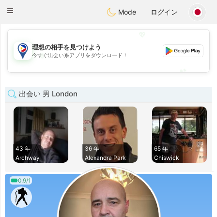
Philippines
Chat
Toggle
Mode
ログイン
navigation
💖
理想の相手を見つけよう
💖
今すぐ出会い系アプリをダウンロード！
💕
💕
出会い 男 London
43 年
36 年
65 年
Archway
Alexandra Park
Chiswick
0.9/1