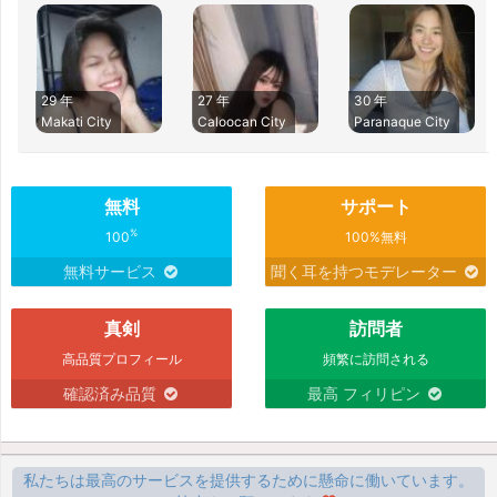
29 年
27 年
30 年
Makati City
Caloocan City
Paranaque City
無料
サポート
%
100
100%無料
無料サービス
聞く耳を持つモデレーター
真剣
訪問者
高品質プロフィール
頻繁に訪問される
確認済み品質
最高 フィリピン
私たちは最高のサービスを提供するために懸命に働いています。