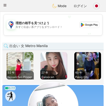
Philippines
Chat
Toggle
Mode
ログイン
navigation
💖
理想の相手を見つけよう
💖
今すぐ出会い系アプリをダウンロード！
💕
💕
出会い 女 Metro Manila
32 年
27 年
60 年
Novaliches Proper
Caloocan
Pasig City
0.7/1