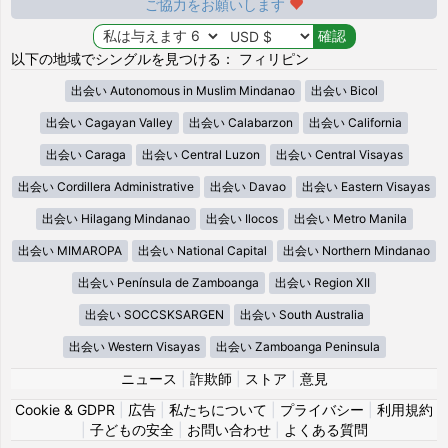
ご協力をお願いします
以下の地域でシングルを見つける： フィリピン
出会い Autonomous in Muslim Mindanao
出会い Bicol
出会い Cagayan Valley
出会い Calabarzon
出会い California
出会い Caraga
出会い Central Luzon
出会い Central Visayas
出会い Cordillera Administrative
出会い Davao
出会い Eastern Visayas
出会い Hilagang Mindanao
出会い Ilocos
出会い Metro Manila
出会い MIMAROPA
出会い National Capital
出会い Northern Mindanao
出会い Península de Zamboanga
出会い Region XII
出会い SOCCSKSARGEN
出会い South Australia
出会い Western Visayas
出会い Zamboanga Peninsula
ニュース
|
詐欺師
|
ストア
|
意見
Cookie & GDPR
|
広告
|
私たちについて
|
プライバシー
|
利用規約
|
子どもの安全
|
お問い合わせ
|
よくある質問