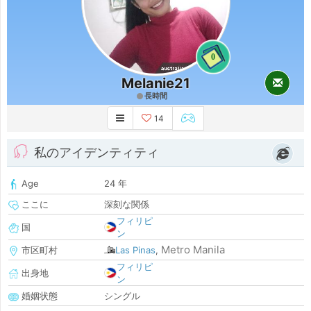
0
Melanie21
長時間
14
私のアイデンティティ
Age
24 年
ここに
深刻な関係
フィリピ
国
ン
Metro Manila
市区町村
Las Pinas
,
フィリピ
出身地
ン
婚姻状態
シングル