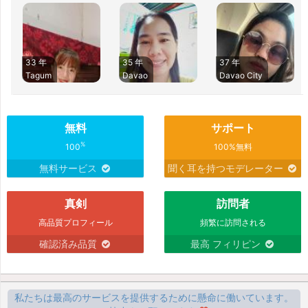
33 年
35 年
37 年
Tagum
Davao
Davao City
無料
サポート
%
100
100%無料
無料サービス
聞く耳を持つモデレーター
真剣
訪問者
高品質プロフィール
頻繁に訪問される
確認済み品質
最高 フィリピン
私たちは最高のサービスを提供するために懸命に働いています。