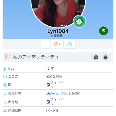
0
Lyn1984
長時間
7
私のアイデンティティ
Age
42 年
ここに
深刻な関係
フィリピ
国
ン
Davao
市区町村
Davao City
,
フィリピ
出身地
ン
婚姻状態
シングル