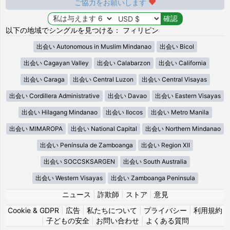
ご協力をお願いします
以下の地域でシングルを見つける： フィリピン
出会い Autonomous in Muslim Mindanao
出会い Bicol
出会い Cagayan Valley
出会い Calabarzon
出会い California
出会い Caraga
出会い Central Luzon
出会い Central Visayas
出会い Cordillera Administrative
出会い Davao
出会い Eastern Visayas
出会い Hilagang Mindanao
出会い Ilocos
出会い Metro Manila
出会い MIMAROPA
出会い National Capital
出会い Northern Mindanao
出会い Península de Zamboanga
出会い Region XII
出会い SOCCSKSARGEN
出会い South Australia
出会い Western Visayas
出会い Zamboanga Peninsula
ニュース
|
詐欺師
|
ストア
|
意見
Cookie & GDPR
|
広告
|
私たちについて
|
プライバシー
|
利用規約
|
子どもの安全
|
お問い合わせ
|
よくある質問