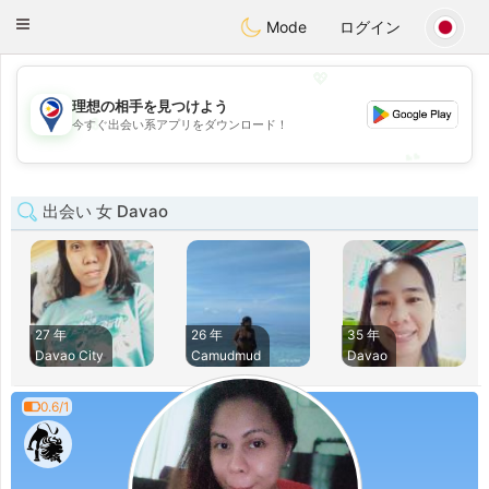
Philippines
Chat
Toggle
Mode
ログイン
navigation
💖
理想の相手を見つけよう
💖
今すぐ出会い系アプリをダウンロード！
💕
💕
出会い 女 Davao
27 年
26 年
35 年
Davao City
Camudmud
Davao
0.6/1