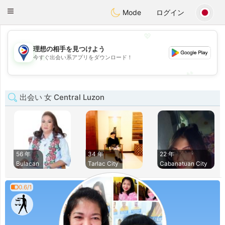
Philippines
Chat
Toggle
Mode
ログイン
navigation
💖
理想の相手を見つけよう
💖
今すぐ出会い系アプリをダウンロード！
💕
💕
出会い 女 Central Luzon
56 年
34 年
22 年
Bulacan
Tarlac City
Cabanatuan City
0.6/1