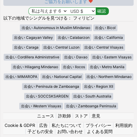
ご協力をお願いします
以下の地域でシングルを見つける： フィリピン
出会い Autonomous in Muslim Mindanao
出会い Bicol
出会い Cagayan Valley
出会い Calabarzon
出会い California
出会い Caraga
出会い Central Luzon
出会い Central Visayas
出会い Cordillera Administrative
出会い Davao
出会い Eastern Visayas
出会い Hilagang Mindanao
出会い Ilocos
出会い Metro Manila
出会い MIMAROPA
出会い National Capital
出会い Northern Mindanao
出会い Península de Zamboanga
出会い Region XII
出会い SOCCSKSARGEN
出会い South Australia
出会い Western Visayas
出会い Zamboanga Peninsula
ニュース
|
詐欺師
|
ストア
|
意見
Cookie & GDPR
|
広告
|
私たちについて
|
プライバシー
|
利用規約
|
子どもの安全
|
お問い合わせ
|
よくある質問