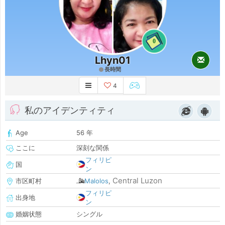
0
Lhyn01
長時間
4
私のアイデンティティ
Age
56 年
ここに
深刻な関係
フィリピ
国
ン
Central Luzon
市区町村
Malolos
,
フィリピ
出身地
ン
婚姻状態
シングル