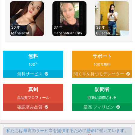
30 年
37 年
38 年
Mabalacat
Cabanatuan City
Bulacan
無料
サポート
%
100
100%無料
無料サービス
聞く耳を持つモデレーター
真剣
訪問者
高品質プロフィール
頻繁に訪問される
確認済み品質
最高 フィリピン
私たちは最高のサービスを提供するために懸命に働いています。