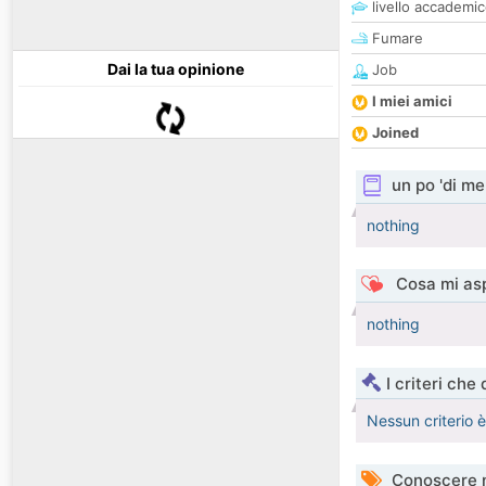
livello accademi
Fumare
Dai la tua opinione
Job
I miei amici
Joined
un po 'di me
nothing
Cosa mi asp
nothing
I criteri che
Nessun criterio 
Conoscere 