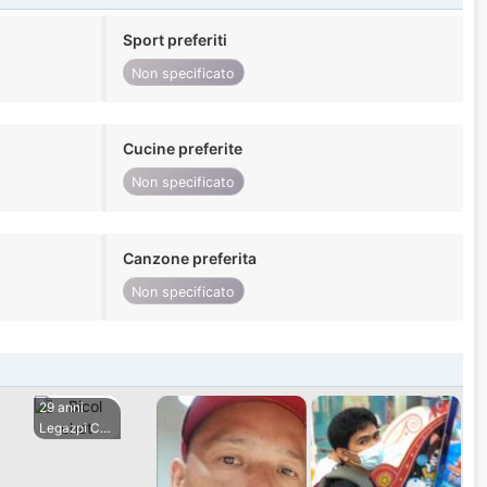
Sport preferiti
Non specificato
Cucine preferite
Non specificato
Canzone preferita
Non specificato
29 anni
Legazpi City