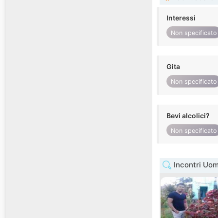
Interessi
Non specificato
Gita
Non specificato
Bevi alcolici?
Non specificato
Incontri Uom