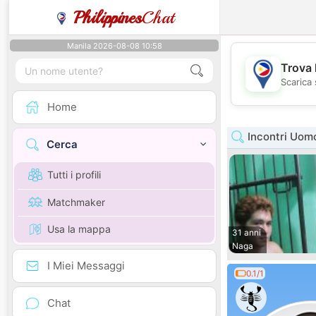
Philippines
Chat
Manila 2026-08-08 10:58
Trova 
Scarica 
Home
Incontri Uomo
Cerca
Tutti i profili
Matchmaker
Usa la mappa
31 anni
Naga
I Miei Messaggi
0.1/1
Chat