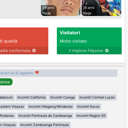
39 anni
26 anni
Naga
Naga
Visitatori
di qualità
Molto visitato
alità confermata
Il migliore Filippine
favore sii di supporto
labarzon
Incontri California
Incontri Caraga
Incontri Central Luzon
Eastern Visayas
Incontri Hilagang Mindanao
Incontri Ilocos
 Mindanao
Incontri Península de Zamboanga
Incontri Region XII
rn Visayas
Incontri Zamboanga Peninsula