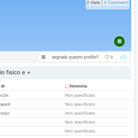
2 Vista |
0 Commenti
segnala questo profilo?
0
io fisico e +
 di
femmina
occhi
Non specificato
apelli
Non specificato
corpo
Non specificato
Non specificato
Non specificato