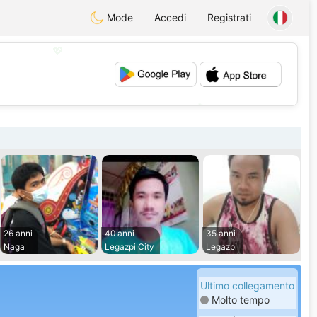
Mode
Accedi
Registrati
💖
💕
26 anni
40 anni
35 anni
Naga
Legazpi City
Legazpi
Ultimo collegamento
Molto tempo