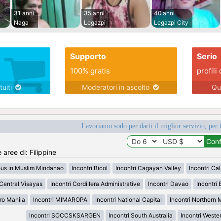
31 anni
35 anni
40 anni
Naga
Legazpi
Legazpi City
Supporto
Serio
100% gratis
profili 
tuiti
Moderatori in ascolto
Qu
Lavoriamo sodo per darti il miglior servizio, per 
 aree di: Filippine
ous in Muslim Mindanao
Incontri Bicol
Incontri Cagayan Valley
Incontri Ca
 Central Visayas
Incontri Cordillera Administrative
Incontri Davao
Incontri 
ro Manila
Incontri MIMAROPA
Incontri National Capital
Incontri Northern
Incontri SOCCSKSARGEN
Incontri South Australia
Incontri Weste