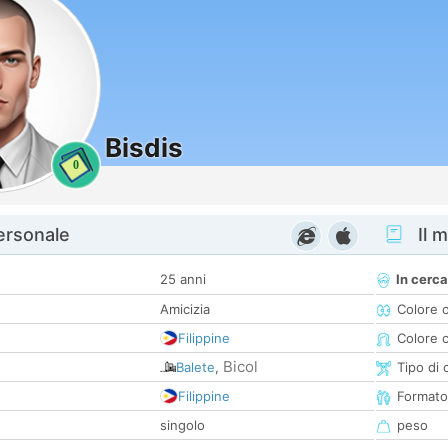
Bisdis
0
personale
Il m
25 anni
In cerca
Amicizia
Colore 
Filippine
Colore c
Bicol
Balete
,
Tipo di 
Filippine
Formato
singolo
peso