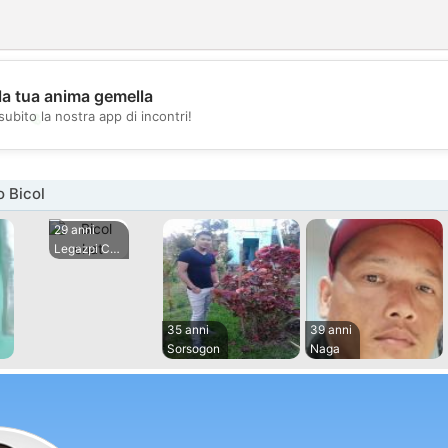
la tua anima gemella
💖
subito la nostra app di incontri!
💕
 Bicol
29 anni
Legazpi City
35 anni
39 anni
Sorsogon
Naga