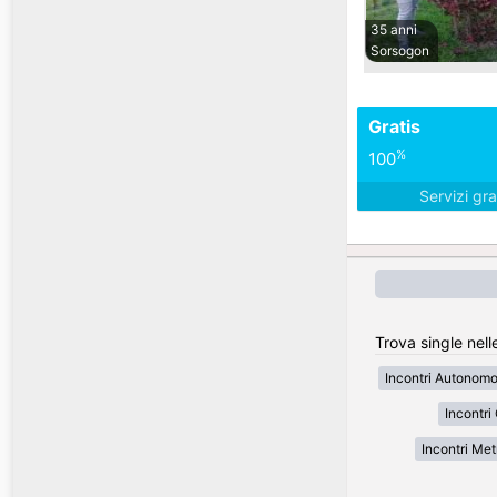
35 anni
Sorsogon
Gratis
%
100
Servizi gra
Trova single nelle
Incontri Autonom
Incontri
Incontri Met