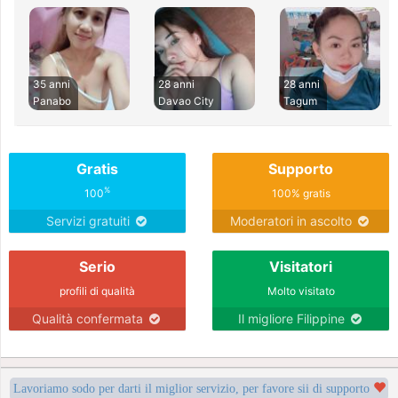
35 anni
28 anni
28 anni
Panabo
Davao City
Tagum
Gratis
Supporto
%
100
100% gratis
Servizi gratuiti
Moderatori in ascolto
Serio
Visitatori
profili di qualità
Molto visitato
Qualità confermata
Il migliore Filippine
Lavoriamo sodo per darti il miglior servizio, per favore sii di supporto