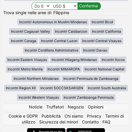
Trova single nelle aree di: Filippine
Incontri Autonomous in Muslim Mindanao
Incontri Bicol
Incontri Cagayan Valley
Incontri Calabarzon
Incontri California
Incontri Caraga
Incontri Central Luzon
Incontri Central Visayas
Incontri Cordillera Administrative
Incontri Davao
Incontri Eastern Visayas
Incontri Hilagang Mindanao
Incontri Ilocos
Incontri Metro Manila
Incontri MIMAROPA
Incontri National Capital
Incontri Northern Mindanao
Incontri Península de Zamboanga
Incontri Region XII
Incontri SOCCSKSARGEN
Incontri South Australia
Incontri Western Visayas
Incontri Zamboanga Peninsula
Notizie
|
Truffatori
|
Negozio
|
Opinioni
Cookie e GDPR
|
Pubblicità
|
Chi siamo
|
Privacy
|
Termini di
utilizzo
|
Sicurezza dei minori
|
Contatto
|
FAQ