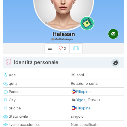
0
Halasan
Molto tempo
3
Identità personale
Age
39 anni
qui a
Relazione seria
Paese
Filippine
Davao
City
Digos
,
origine
Filippine
Stato civile
singolo
livello accademico
Non specificato