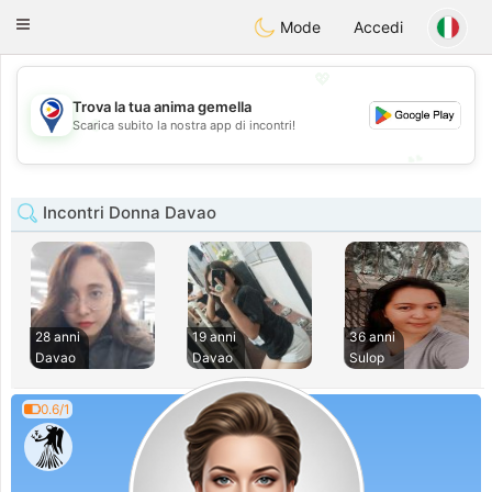
Philippines
Chat
Toggle
Mode
Accedi
navigation
💖
Trova la tua anima gemella
💖
Scarica subito la nostra app di incontri!
💕
💕
Incontri Donna Davao
28 anni
19 anni
36 anni
Davao
Davao
Sulop
0.6/1