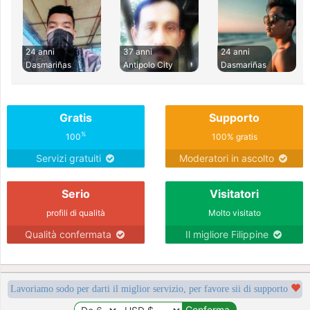
24 anni
37 anni
24 anni
Dasmariñas
Antipolo City
Dasmariñas
Gratis
Supporto
%
100
100% gratis
Servizi gratuiti
Moderatori in ascolto
Serio
Visitatori
profili di qualità
Molto visitato
Qualità confermata
Il migliore Filippine
Lavoriamo sodo per darti il miglior servizio, per favore sii di supporto