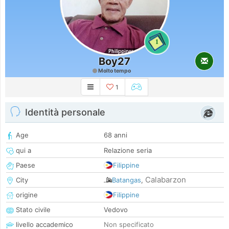
1
Boy27
Molto tempo
1
Identità personale
Age
68 anni
qui a
Relazione seria
Paese
Filippine
Calabarzon
City
Batangas
,
origine
Filippine
Stato civile
Vedovo
livello accademico
Non specificato