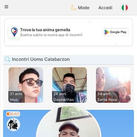
Philippines
Chat
Toggle
Mode
Accedi
navigation
💖
Trova la tua anima gemella
💖
Scarica subito la nostra app di incontri!
💕
💕
Incontri Uomo Calabarzon
31 anni
24 anni
34 anni
Imus
Dasmariñas
Santa Rosa
0.6/1