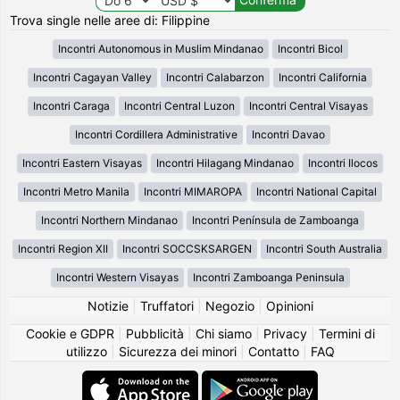
Trova single nelle aree di: Filippine
Incontri Autonomous in Muslim Mindanao
Incontri Bicol
Incontri Cagayan Valley
Incontri Calabarzon
Incontri California
Incontri Caraga
Incontri Central Luzon
Incontri Central Visayas
Incontri Cordillera Administrative
Incontri Davao
Incontri Eastern Visayas
Incontri Hilagang Mindanao
Incontri Ilocos
Incontri Metro Manila
Incontri MIMAROPA
Incontri National Capital
Incontri Northern Mindanao
Incontri Península de Zamboanga
Incontri Region XII
Incontri SOCCSKSARGEN
Incontri South Australia
Incontri Western Visayas
Incontri Zamboanga Peninsula
Notizie
|
Truffatori
|
Negozio
|
Opinioni
Cookie e GDPR
|
Pubblicità
|
Chi siamo
|
Privacy
|
Termini di
utilizzo
|
Sicurezza dei minori
|
Contatto
|
FAQ