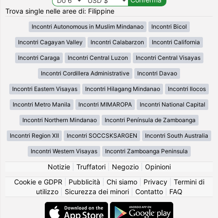
Trova single nelle aree di: Filippine
Incontri Autonomous in Muslim Mindanao
Incontri Bicol
Incontri Cagayan Valley
Incontri Calabarzon
Incontri California
Incontri Caraga
Incontri Central Luzon
Incontri Central Visayas
Incontri Cordillera Administrative
Incontri Davao
Incontri Eastern Visayas
Incontri Hilagang Mindanao
Incontri Ilocos
Incontri Metro Manila
Incontri MIMAROPA
Incontri National Capital
Incontri Northern Mindanao
Incontri Península de Zamboanga
Incontri Region XII
Incontri SOCCSKSARGEN
Incontri South Australia
Incontri Western Visayas
Incontri Zamboanga Peninsula
Notizie
|
Truffatori
|
Negozio
|
Opinioni
Cookie e GDPR
|
Pubblicità
|
Chi siamo
|
Privacy
|
Termini di
utilizzo
|
Sicurezza dei minori
|
Contatto
|
FAQ