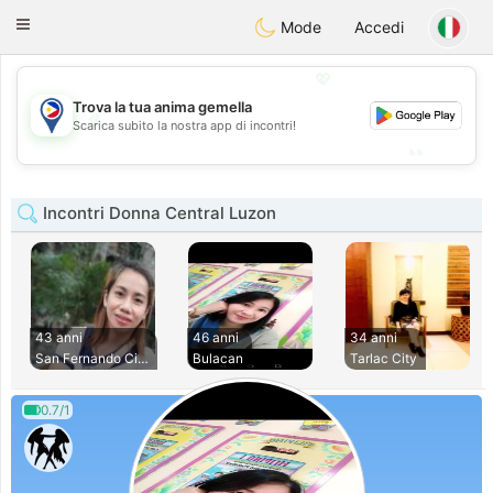
Philippines
Chat
Toggle
Mode
Accedi
navigation
💖
Trova la tua anima gemella
💖
Scarica subito la nostra app di incontri!
💕
💕
Incontri Donna Central Luzon
43 anni
46 anni
34 anni
San Fernando City
Bulacan
Tarlac City
0.7/1