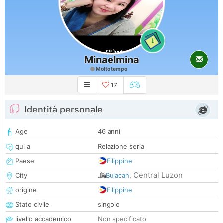
1
Minaelmina
Molto tempo
17
Identità personale
Age
46 anni
qui a
Relazione seria
Paese
Filippine
Central Luzon
City
Bulacan
,
origine
Filippine
Stato civile
singolo
livello accademico
Non specificato