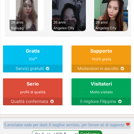
26 anni
26 anni
26 anni
Baliuag
Angeles City
Angeles City
Gratis
Supporto
%
100
100% gratis
Servizi gratuiti
Moderatori in ascolto
Serio
Visitatori
profili di qualità
Molto visitato
Qualità confermata
Il migliore Filippine
Lavoriamo sodo per darti il miglior servizio, per favore sii di supporto