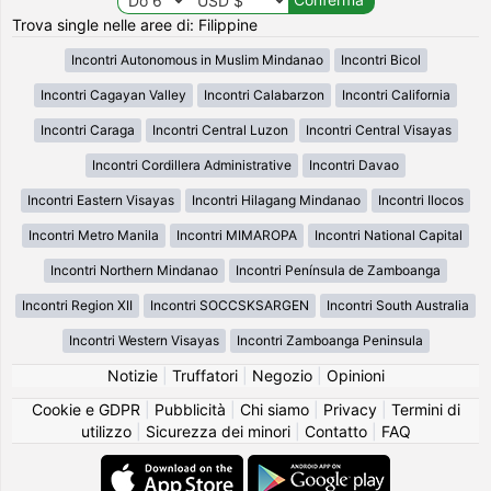
Trova single nelle aree di: Filippine
Incontri Autonomous in Muslim Mindanao
Incontri Bicol
Incontri Cagayan Valley
Incontri Calabarzon
Incontri California
Incontri Caraga
Incontri Central Luzon
Incontri Central Visayas
Incontri Cordillera Administrative
Incontri Davao
Incontri Eastern Visayas
Incontri Hilagang Mindanao
Incontri Ilocos
Incontri Metro Manila
Incontri MIMAROPA
Incontri National Capital
Incontri Northern Mindanao
Incontri Península de Zamboanga
Incontri Region XII
Incontri SOCCSKSARGEN
Incontri South Australia
Incontri Western Visayas
Incontri Zamboanga Peninsula
Notizie
|
Truffatori
|
Negozio
|
Opinioni
Cookie e GDPR
|
Pubblicità
|
Chi siamo
|
Privacy
|
Termini di
utilizzo
|
Sicurezza dei minori
|
Contatto
|
FAQ