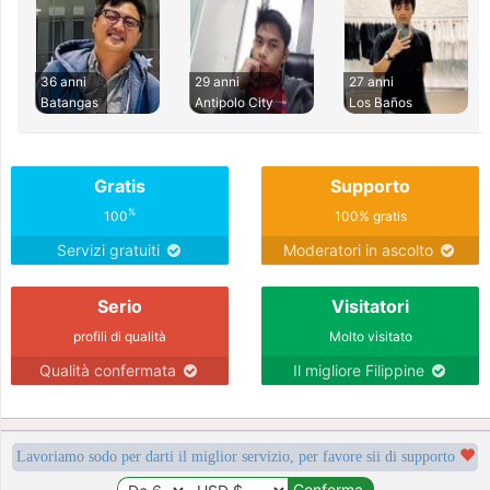
36 anni
29 anni
27 anni
Batangas
Antipolo City
Los Baños
Gratis
Supporto
%
100
100% gratis
Servizi gratuiti
Moderatori in ascolto
Serio
Visitatori
profili di qualità
Molto visitato
Qualità confermata
Il migliore Filippine
Lavoriamo sodo per darti il miglior servizio, per favore sii di supporto