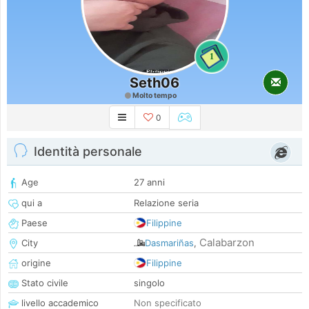
1
Seth06
Molto tempo
0
Identità personale
Age
27 anni
qui a
Relazione seria
Paese
Filippine
Calabarzon
City
Dasmariñas
,
origine
Filippine
Stato civile
singolo
livello accademico
Non specificato