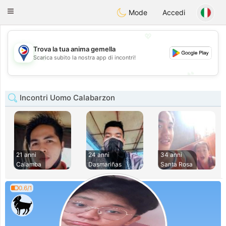
Philippines
Chat
Toggle
Mode
Accedi
navigation
💖
Trova la tua anima gemella
💖
Scarica subito la nostra app di incontri!
💕
💕
Incontri Uomo Calabarzon
21 anni
24 anni
34 anni
Calamba
Dasmariñas
Santa Rosa
0.6/1