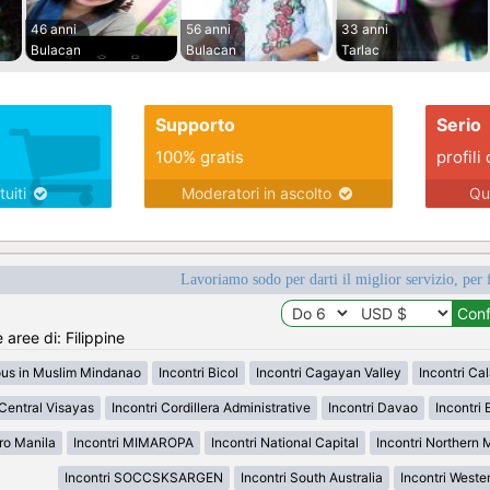
46 anni
56 anni
33 anni
Bulacan
Bulacan
Tarlac
Supporto
Serio
100% gratis
profili 
tuiti
Moderatori in ascolto
Qu
Lavoriamo sodo per darti il miglior servizio, per 
 aree di: Filippine
ous in Muslim Mindanao
Incontri Bicol
Incontri Cagayan Valley
Incontri Ca
 Central Visayas
Incontri Cordillera Administrative
Incontri Davao
Incontri 
ro Manila
Incontri MIMAROPA
Incontri National Capital
Incontri Northern
Incontri SOCCSKSARGEN
Incontri South Australia
Incontri Weste