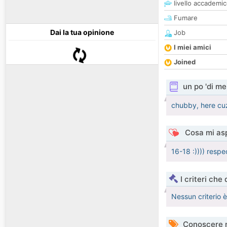
livello accademi
Fumare
Dai la tua opinione
Job
I miei amici
Joined
un po 'di me
chubby, here cuz
Cosa mi asp
16-18 :)))) respe
I criteri che
Nessun criterio 
Conoscere 