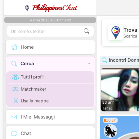
Philippines
Chat
Manila 2026-08-07 10:42
Trova 
Scarica 
Home
Incontri Donn
Cerca
Tutti i profili
Matchmaker
Usa la mappa
33 anni
Tarlac
I Miei Messaggi
0.3/1
Chat