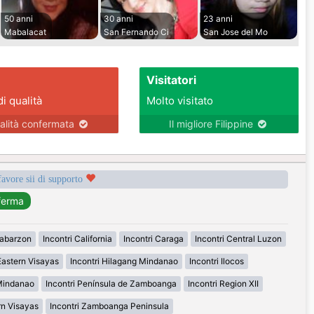
50 anni
30 anni
23 anni
Mabalacat
San Fernando Ci
San Jose del Mo
Visitatori
di qualità
Molto visitato
alità confermata
Il migliore Filippine
favore sii di supporto
labarzon
Incontri California
Incontri Caraga
Incontri Central Luzon
Eastern Visayas
Incontri Hilagang Mindanao
Incontri Ilocos
 Mindanao
Incontri Península de Zamboanga
Incontri Region XII
rn Visayas
Incontri Zamboanga Peninsula