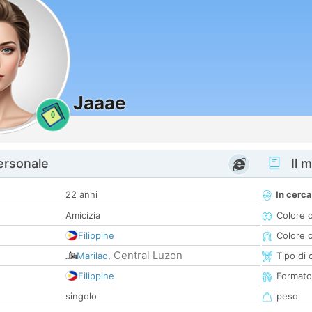
Jaaae
0
personale
Il m
22 anni
In cerca
Amicizia
Colore 
Filippine
Colore c
Central Luzon
Marilao
,
Tipo di 
Filippine
Formato
singolo
peso