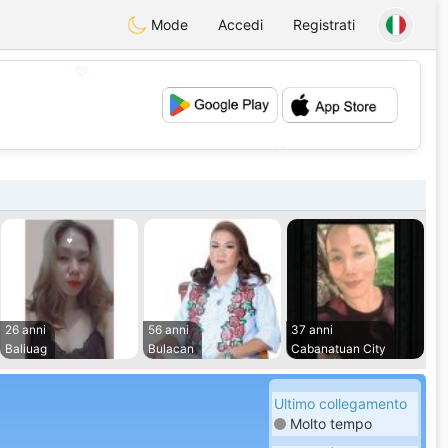
Mode
Accedi
Registrati
💖
💕
26 anni
56 anni
37 anni
Baliuag
Bulacan
Cabanatuan City
Ultimo collegamento
Molto tempo