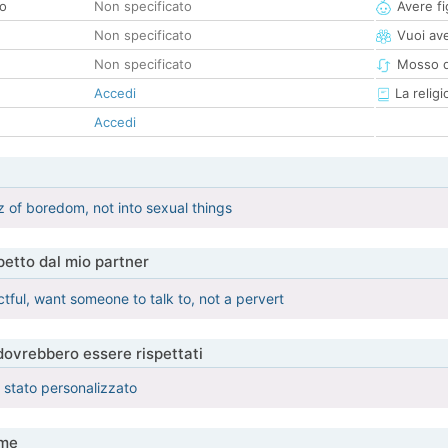
co
Non specificato
Avere fig
Non specificato
Vuoi ave
Non specificato
Mosso d
Accedi
La religi
Accedi
 of boredom, not into sexual things
etto dal mio partner
ctful, want someone to talk to, not a pervert
 dovrebbero essere rispettati
è stato personalizzato
me