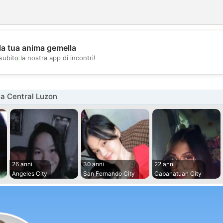
la tua anima gemella
💖
subito la nostra app di incontri!
💕
a Central Luzon
26 anni
30 anni
22 anni
Angeles City
San Fernando City
Cabanatuan City