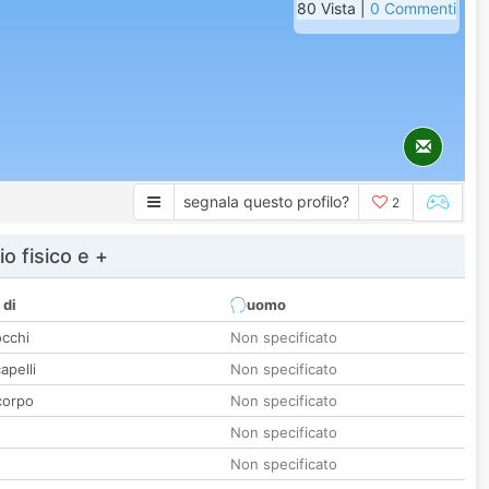
80 Vista |
0 Commenti
segnala questo profilo?
2
io fisico e +
 di
uomo
occhi
Non specificato
apelli
Non specificato
corpo
Non specificato
Non specificato
Non specificato