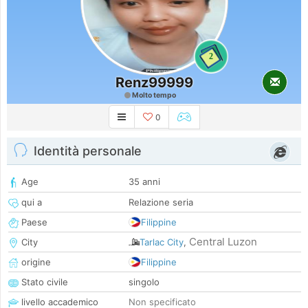
2
Renz99999
Molto tempo
0
Identità personale
Age
35 anni
qui a
Relazione seria
Paese
Filippine
Central Luzon
City
Tarlac City
,
origine
Filippine
Stato civile
singolo
livello accademico
Non specificato