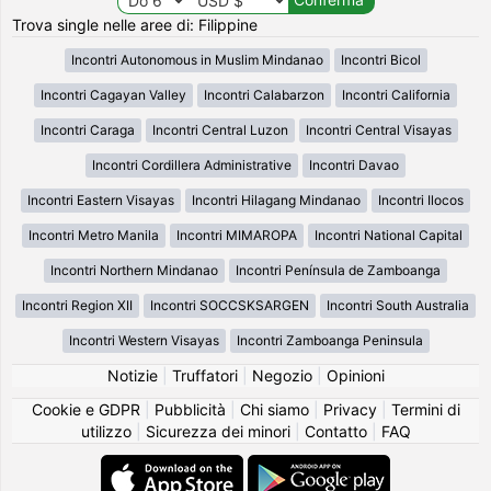
Trova single nelle aree di: Filippine
Incontri Autonomous in Muslim Mindanao
Incontri Bicol
Incontri Cagayan Valley
Incontri Calabarzon
Incontri California
Incontri Caraga
Incontri Central Luzon
Incontri Central Visayas
Incontri Cordillera Administrative
Incontri Davao
Incontri Eastern Visayas
Incontri Hilagang Mindanao
Incontri Ilocos
Incontri Metro Manila
Incontri MIMAROPA
Incontri National Capital
Incontri Northern Mindanao
Incontri Península de Zamboanga
Incontri Region XII
Incontri SOCCSKSARGEN
Incontri South Australia
Incontri Western Visayas
Incontri Zamboanga Peninsula
Notizie
|
Truffatori
|
Negozio
|
Opinioni
Cookie e GDPR
|
Pubblicità
|
Chi siamo
|
Privacy
|
Termini di
utilizzo
|
Sicurezza dei minori
|
Contatto
|
FAQ