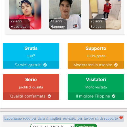
29 anni
41 anni
25 anni
Mabalacat
Hagonoy
Bulacan
Gratis
Supporto
%
100
100% gratis
Servizi gratuiti
Moderatori in ascolto
Serio
Visitatori
profili di qualità
Molto visitato
Qualità confermata
Il migliore Filippine
Lavoriamo sodo per darti il miglior servizio, per favore sii di supporto