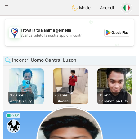
Philippines
Chat
Toggle
Mode
Accedi
navigation
💖
Trova la tua anima gemella
💖
Scarica subito la nostra app di incontri!
💕
💕
Incontri Uomo Central Luzon
32 anni
25 anni
31 anni
Angeles City
Bulacan
Cabanatuan City
0.8/1