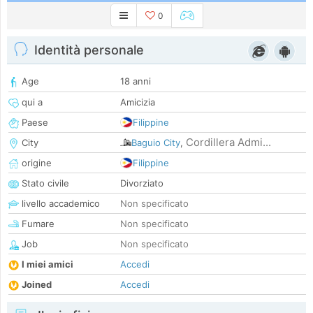
0
Identità personale
Age
18 anni
qui a
Amicizia
Paese
Filippine
Cordillera Admi...
City
Baguio City
,
origine
Filippine
Stato civile
Divorziato
livello accademico
Non specificato
Fumare
Non specificato
Job
Non specificato
I miei amici
Accedi
Joined
Accedi