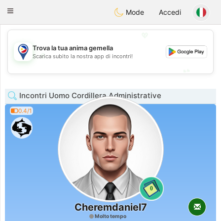
Philippines
Chat
Toggle
Mode
Accedi
navigation
💖
Trova la tua anima gemella
💖
Scarica subito la nostra app di incontri!
💕
💕
Incontri Uomo Cordillera Administrative
0.4/1
0
Cheremdaniel7
Molto tempo