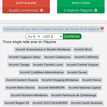
profili di qualità
Molto visitato
Qualità confermata
Il migliore Filippine
Lavoriamo sodo per darti il miglior servizio, per favore sii di supporto
Trova single nelle aree di: Filippine
Incontri Autonomous in Muslim Mindanao
Incontri Bicol
Incontri Cagayan Valley
Incontri Calabarzon
Incontri California
Incontri Caraga
Incontri Central Luzon
Incontri Central Visayas
Incontri Cordillera Administrative
Incontri Davao
Incontri Eastern Visayas
Incontri Hilagang Mindanao
Incontri Ilocos
Incontri Metro Manila
Incontri MIMAROPA
Incontri National Capital
Incontri Northern Mindanao
Incontri Península de Zamboanga
Incontri Region XII
Incontri SOCCSKSARGEN
Incontri South Australia