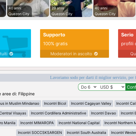
40 anni
29 anni
40 anni
Quezon City
Quezon City
Quezon City
Supporto
Serio
100% gratis
profili 
tuiti
Moderatori in ascolto
Qu
Lavoriamo sodo per darti il miglior servizio, per 
 aree di: Filippine
ous in Muslim Mindanao
Incontri Bicol
Incontri Cagayan Valley
Incontri Ca
 Central Visayas
Incontri Cordillera Administrative
Incontri Davao
Incontri 
ro Manila
Incontri MIMAROPA
Incontri National Capital
Incontri Northern
Incontri SOCCSKSARGEN
Incontri South Australia
Incontri Weste