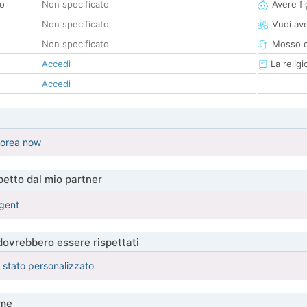
co
Non specificato
Avere fig
Non specificato
Vuoi ave
Non specificato
Mosso d
Accedi
La religi
Accedi
 korea now
etto dal mio partner
igent
 dovrebbero essere rispettati
è stato personalizzato
me