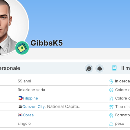
GibbsK5
0
personale
Il m
55 anni
In cerca
Relazione seria
Colore 
Filippine
Colore c
National Capita...
Quezon City
,
Tipo di 
Corea
Formato
singolo
peso