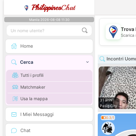
Philippines
Chat
Manila 2026-08-08 11:30
Trova 
Scarica 
Home
Incontri Uomo
Cerca
Tutti i profili
Matchmaker
Usa la mappa
31 anni
Pasig City
I Miei Messaggi
0.3/1
Chat