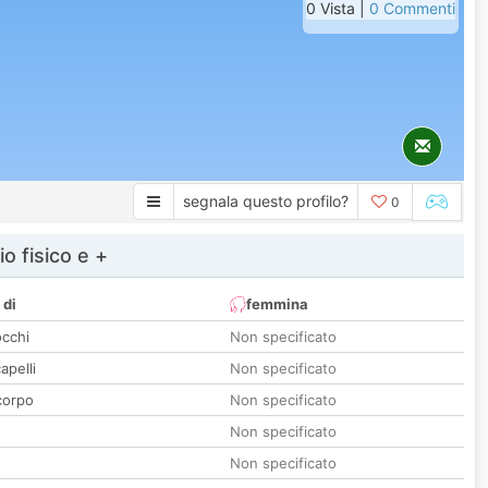
0 Vista |
0 Commenti
segnala questo profilo?
0
io fisico e +
 di
femmina
occhi
Non specificato
apelli
Non specificato
corpo
Non specificato
Non specificato
Non specificato