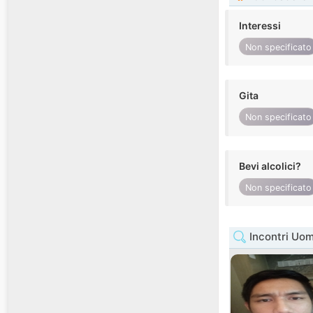
Interessi
Non specificato
Gita
Non specificato
Bevi alcolici?
Non specificato
Incontri Uom