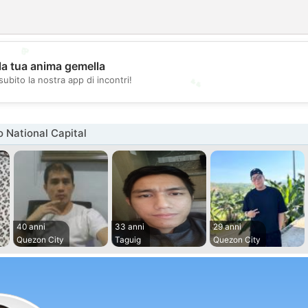
💖
la tua anima gemella
💕
subito la nostra app di incontri!
 National Capital
40 anni
33 anni
29 anni
Quezon City
Taguig
Quezon City