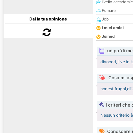
livello accademi
Fumare
Dai la tua opinione
Job
I miei amici
Joined
un po 'di me
divoced, live in
Cosa mi asp
honest,frugal,dil
I criteri che
Nessun criterio 
Conoscere 