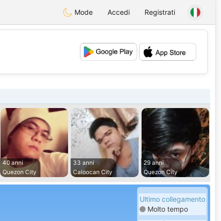
Mode
Accedi
Registrati
💕
💖
40 anni
33 anni
29 anni
Quezon City
Caloocan City
Quezon City
Ultimo collegamento
Molto tempo