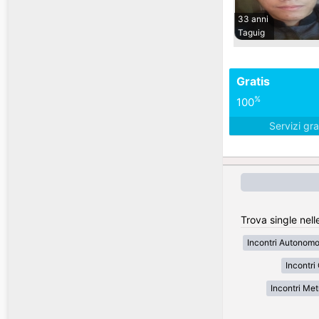
33 anni
Taguig
Gratis
%
100
Servizi gra
Trova single nelle
Incontri Autonom
Incontri
Incontri Met