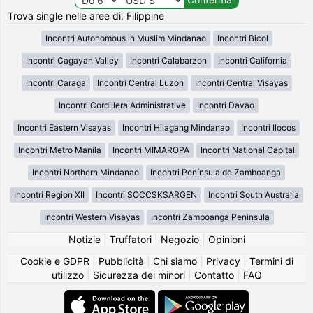
Trova single nelle aree di: Filippine
Incontri Autonomous in Muslim Mindanao
Incontri Bicol
Incontri Cagayan Valley
Incontri Calabarzon
Incontri California
Incontri Caraga
Incontri Central Luzon
Incontri Central Visayas
Incontri Cordillera Administrative
Incontri Davao
Incontri Eastern Visayas
Incontri Hilagang Mindanao
Incontri Ilocos
Incontri Metro Manila
Incontri MIMAROPA
Incontri National Capital
Incontri Northern Mindanao
Incontri Península de Zamboanga
Incontri Region XII
Incontri SOCCSKSARGEN
Incontri South Australia
Incontri Western Visayas
Incontri Zamboanga Peninsula
Notizie
|
Truffatori
|
Negozio
|
Opinioni
Cookie e GDPR
|
Pubblicità
|
Chi siamo
|
Privacy
|
Termini di
utilizzo
|
Sicurezza dei minori
|
Contatto
|
FAQ