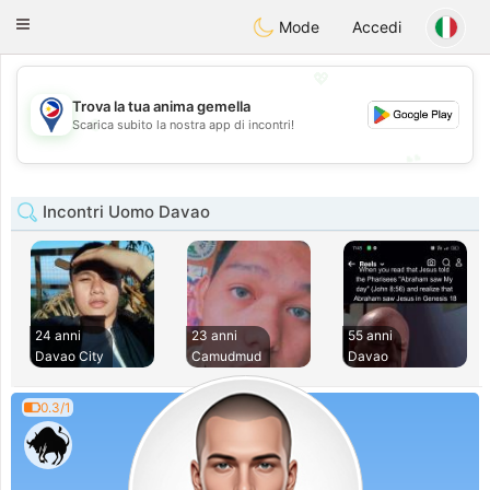
Philippines
Chat
Toggle
Mode
Accedi
navigation
💖
Trova la tua anima gemella
💖
Scarica subito la nostra app di incontri!
💕
💕
Incontri Uomo Davao
24 anni
23 anni
55 anni
Davao City
Camudmud
Davao
0.3/1