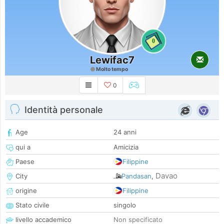
0
Lewifac7
Molto tempo
0
Identità personale
Age
24 anni
qui a
Amicizia
Paese
Filippine
Davao
City
Pandasan
,
origine
Filippine
Stato civile
singolo
livello accademico
Non specificato