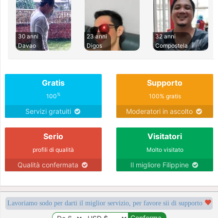
30 anni
23 anni
32 anni
Davao
Digos
Compostela
Gratis
Supporto
%
100
100% gratis
Servizi gratuiti
Moderatori in ascolto
Serio
Visitatori
profili di qualità
Molto visitato
Qualità confermata
Il migliore Filippine
Lavoriamo sodo per darti il miglior servizio, per favore sii di supporto