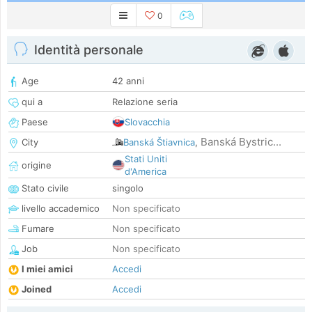
0
Identità personale
Age
42 anni
qui a
Relazione seria
Paese
Slovacchia
Banská Bystric...
City
Banská Štiavnica
,
Stati Uniti
origine
d'America
Stato civile
singolo
livello accademico
Non specificato
Fumare
Non specificato
Job
Non specificato
I miei amici
Accedi
Joined
Accedi