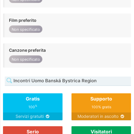
Film preferito
Non specificato
Canzone preferita
Non specificato
Incontri Uomo Banská Bystrica Region
Gratis
Supporto
%
100
100% gratis
Servizi gratuiti
Moderatori in ascolto
Serio
Visitatori