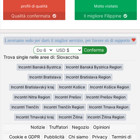
profili di qualità
Molto visitato
Qualità confermata
Il migliore Filippine
Lavoriamo sodo per darti il miglior servizio, per favore sii di supporto
Trova single nelle aree di: Slovacchia
Incontri Banská Bystrica
Incontri Banská Bystrica Region
Incontri Bratislava
Incontri Bratislava Region
Incontri Bratislavský kraj
Incontri Košice
Incontri Košice Region
Incontri Nitra Region
Incontri Prešov
Incontri Prešov Region
Incontri Trenčín
Incontri Trenčín Region
Incontri Trnava Region
Incontri Trnavský kraj
Incontri Žilina
Incontri Žilina Region
Notizie
|
Truffatori
|
Negozio
|
Opinioni
Cookie e GDPR
|
Pubblicità
|
Chi siamo
|
Privacy
|
Termini di