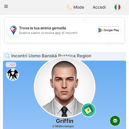
Philippines
Chat
Toggle
Mode
Accedi
navigation
💖
Trova la tua anima gemella
💖
Scarica subito la nostra app di incontri!
💕
💕
Incontri Uomo Banská Bystrica Region
0/1
0
Griffin
Molto tempo