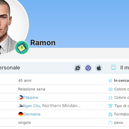
Ramon
0
personale
Il m
45 anni
In cerca
Relazione seria
Colore 
Filippine
Colore c
Northern Mindan...
Iligan City
,
Tipo di 
Germania
Formato
singolo
peso