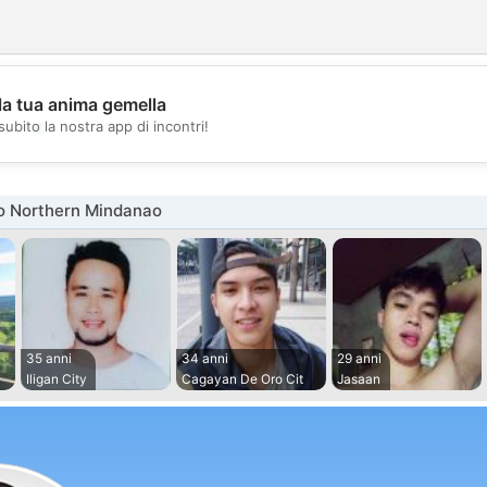
la tua anima gemella
💖
subito la nostra app di incontri!
💕
o Northern Mindanao
35 anni
34 anni
29 anni
Iligan City
Cagayan De Oro Cit
Jasaan