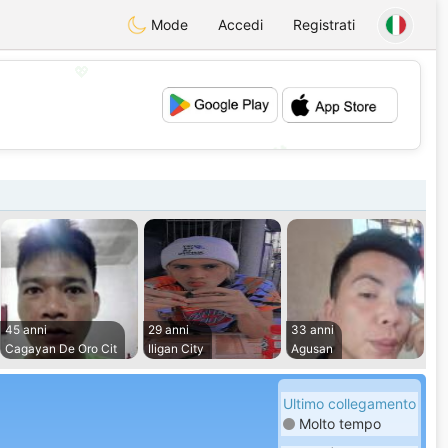
Mode
Accedi
Registrati
💖
💕
45 anni
29 anni
33 anni
Cagayan De Oro Cit
Iligan City
Agusan
Ultimo collegamento
Molto tempo