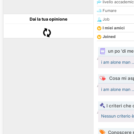
livello accademi
Fumare
Dai la tua opinione
Job
I miei amici
Joined
un po 'di me
i am alone man ..
Cosa mi asp
i am alone man ..
I criteri che
Nessun criterio 
Conoscere 