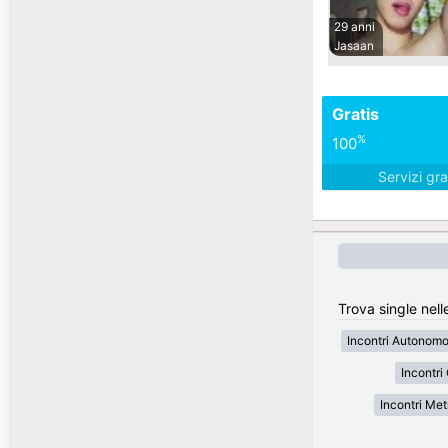
29 anni
Jasaan
Gratis
%
100
Servizi gra
Trova single nelle
Incontri Autonom
Incontri
Incontri Met