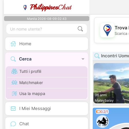
Philippines
Chat
Manila 2026-08-09 02:43
Trova 
Scarica 
Home
Incontri Uom
Cerca
Tutti i profili
Matchmaker
Usa la mappa
36 anni
Malaybalay
I Miei Messaggi
0.2/1
Chat