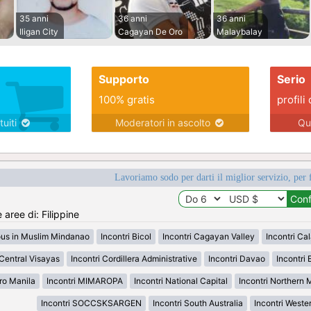
35 anni
36 anni
36 anni
Iligan City
Cagayan De Oro
Malaybalay
Supporto
Serio
100% gratis
profili 
tuiti
Moderatori in ascolto
Qu
Lavoriamo sodo per darti il miglior servizio, per 
 aree di: Filippine
ous in Muslim Mindanao
Incontri Bicol
Incontri Cagayan Valley
Incontri Ca
 Central Visayas
Incontri Cordillera Administrative
Incontri Davao
Incontri 
ro Manila
Incontri MIMAROPA
Incontri National Capital
Incontri Northern
Incontri SOCCSKSARGEN
Incontri South Australia
Incontri Weste