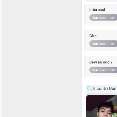
Interessi
Non specificato
Gita
Non specificato
Bevi alcolici?
Non specificato
Incontri Uo