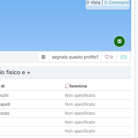
0 Vista |
0 Commenti
segnala questo profilo?
0
io fisico e +
 di
femmina
occhi
Non specificato
apelli
Non specificato
corpo
Non specificato
Non specificato
Non specificato