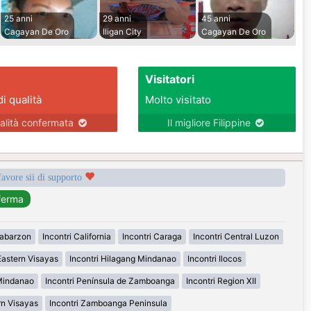
25 anni
29 anni
45 anni
Cagayan De Oro
Iligan City
Cagayan De Oro
Visitatori
di qualità
Molto visitato
alità confermata
Il migliore Filippine
favore sii di supporto
labarzon
Incontri California
Incontri Caraga
Incontri Central Luzon
Eastern Visayas
Incontri Hilagang Mindanao
Incontri Ilocos
 Mindanao
Incontri Península de Zamboanga
Incontri Region XII
rn Visayas
Incontri Zamboanga Peninsula