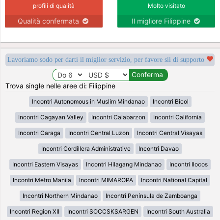
profili di qualità
Molto visitato
Qualità confermata
Il migliore Filippine
Lavoriamo sodo per darti il miglior servizio, per favore sii di supporto
Trova single nelle aree di: Filippine
Incontri Autonomous in Muslim Mindanao
Incontri Bicol
Incontri Cagayan Valley
Incontri Calabarzon
Incontri California
Incontri Caraga
Incontri Central Luzon
Incontri Central Visayas
Incontri Cordillera Administrative
Incontri Davao
Incontri Eastern Visayas
Incontri Hilagang Mindanao
Incontri Ilocos
Incontri Metro Manila
Incontri MIMAROPA
Incontri National Capital
Incontri Northern Mindanao
Incontri Península de Zamboanga
Incontri Region XII
Incontri SOCCSKSARGEN
Incontri South Australia