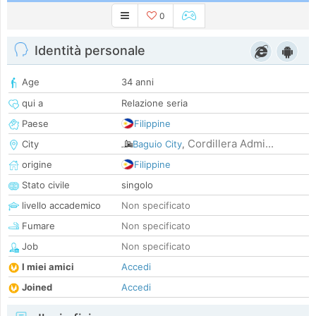
0
Identità personale
Age
34 anni
qui a
Relazione seria
Paese
Filippine
Cordillera Admi...
City
Baguio City
,
origine
Filippine
Stato civile
singolo
livello accademico
Non specificato
Fumare
Non specificato
Job
Non specificato
I miei amici
Accedi
Joined
Accedi