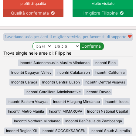
profili di qualità
Molto visitato
Qualità confermata
Il migliore Filippine
Lavoriamo sodo per darti il miglior servizio, per favore sii di supporto
Trova single nelle aree di: Filippine
Incontri Autonomous in Muslim Mindanao
Incontri Bicol
Incontri Cagayan Valley
Incontri Calabarzon
Incontri California
Incontri Caraga
Incontri Central Luzon
Incontri Central Visayas
Incontri Cordillera Administrative
Incontri Davao
Incontri Eastern Visayas
Incontri Hilagang Mindanao
Incontri Ilocos
Incontri Metro Manila
Incontri MIMAROPA
Incontri National Capital
Incontri Northern Mindanao
Incontri Península de Zamboanga
Incontri Region XII
Incontri SOCCSKSARGEN
Incontri South Australia