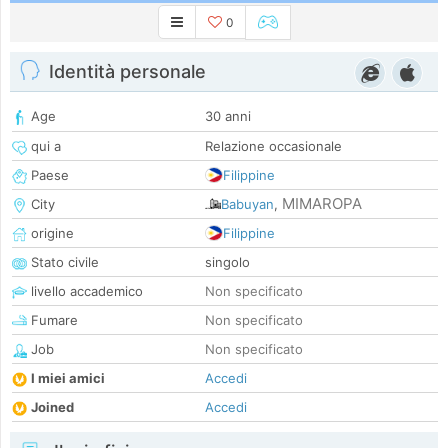
0
Identità personale
Age
30 anni
qui a
Relazione occasionale
Paese
Filippine
MIMAROPA
City
Babuyan
,
origine
Filippine
Stato civile
singolo
livello accademico
Non specificato
Fumare
Non specificato
Job
Non specificato
I miei amici
Accedi
Joined
Accedi