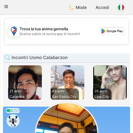
Philippines
Chat
Toggle
Mode
Accedi
navigation
💖
Trova la tua anima gemella
💕
Scarica subito la nostra app di incontri!
💕
💖
Incontri Uomo Calabarzon
21 anni
45 anni
26 anni
Calamba
San Pablo City
Lipa City
0.7/1