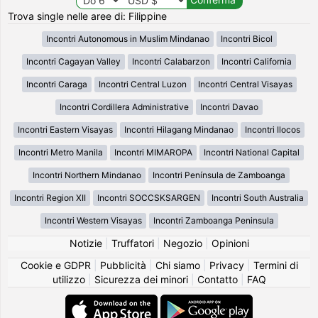
Trova single nelle aree di: Filippine
Incontri Autonomous in Muslim Mindanao
Incontri Bicol
Incontri Cagayan Valley
Incontri Calabarzon
Incontri California
Incontri Caraga
Incontri Central Luzon
Incontri Central Visayas
Incontri Cordillera Administrative
Incontri Davao
Incontri Eastern Visayas
Incontri Hilagang Mindanao
Incontri Ilocos
Incontri Metro Manila
Incontri MIMAROPA
Incontri National Capital
Incontri Northern Mindanao
Incontri Península de Zamboanga
Incontri Region XII
Incontri SOCCSKSARGEN
Incontri South Australia
Incontri Western Visayas
Incontri Zamboanga Peninsula
Notizie
|
Truffatori
|
Negozio
|
Opinioni
Cookie e GDPR
|
Pubblicità
|
Chi siamo
|
Privacy
|
Termini di
utilizzo
|
Sicurezza dei minori
|
Contatto
|
FAQ