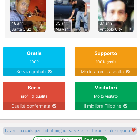
48 anni
35 anni
37 anni
Santa Cruz
Malvar
Antipolo City
Gratis
Supporto
%
100
100% gratis
Servizi gratuiti
Moderatori in ascolto
Serio
Visitatori
profili di qualità
Molto visitato
Qualità confermata
Il migliore Filippine
Lavoriamo sodo per darti il miglior servizio, per favore sii di supporto