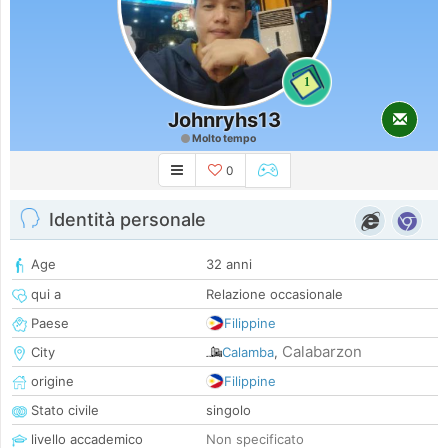
1
Johnryhs13
Molto tempo
0
Identità personale
Age
32 anni
qui a
Relazione occasionale
Paese
Filippine
Calabarzon
City
Calamba
,
origine
Filippine
Stato civile
singolo
livello accademico
Non specificato