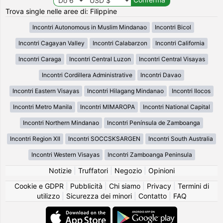
Trova single nelle aree di: Filippine
Incontri Autonomous in Muslim Mindanao
Incontri Bicol
Incontri Cagayan Valley
Incontri Calabarzon
Incontri California
Incontri Caraga
Incontri Central Luzon
Incontri Central Visayas
Incontri Cordillera Administrative
Incontri Davao
Incontri Eastern Visayas
Incontri Hilagang Mindanao
Incontri Ilocos
Incontri Metro Manila
Incontri MIMAROPA
Incontri National Capital
Incontri Northern Mindanao
Incontri Península de Zamboanga
Incontri Region XII
Incontri SOCCSKSARGEN
Incontri South Australia
Incontri Western Visayas
Incontri Zamboanga Peninsula
Notizie
|
Truffatori
|
Negozio
|
Opinioni
Cookie e GDPR
|
Pubblicità
|
Chi siamo
|
Privacy
|
Termini di
utilizzo
|
Sicurezza dei minori
|
Contatto
|
FAQ