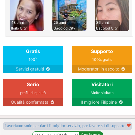
48 anni
25 anni
36 anni
Iloilo City
Bacolod City
Bacolod City
Gratis
Supporto
%
100
100% gratis
Servizi gratuiti
Moderatori in ascolto
Serio
Visitatori
profili di qualità
Molto visitato
Qualità confermata
Il migliore Filippine
Lavoriamo sodo per darti il miglior servizio, per favore sii di supporto