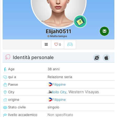
0
Elijah0511
Molto tempo
0
Identità personale
Age
38 anni
qui a
Relazione seria
Paese
Filippine
Western Visayas
City
Iloilo City
,
origine
Filippine
Stato civile
singolo
livello accademico
Non specificato