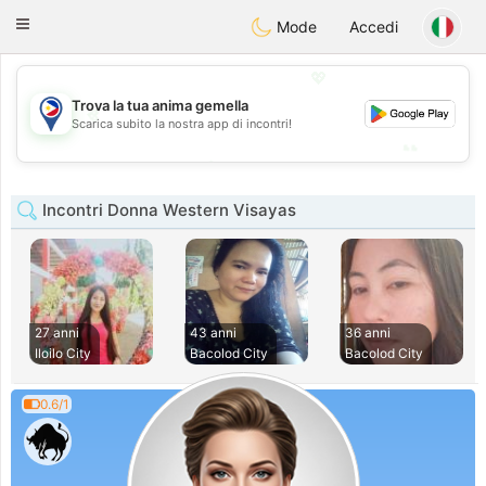
Philippines
Chat
Toggle
Mode
Accedi
navigation
💖
Trova la tua anima gemella
💖
Scarica subito la nostra app di incontri!
💕
💕
Incontri Donna Western Visayas
27 anni
43 anni
36 anni
Iloilo City
Bacolod City
Bacolod City
0.6/1