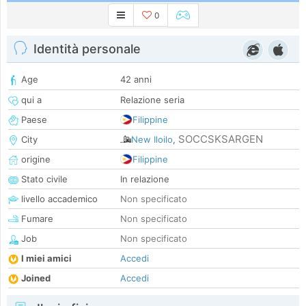
0
Identità personale
Age
42 anni
qui a
Relazione seria
Paese
Filippine
SOCCSKSARGEN
City
New Iloilo
,
origine
Filippine
Stato civile
In relazione
livello accademico
Non specificato
Fumare
Non specificato
Job
Non specificato
I miei amici
Accedi
Joined
Accedi