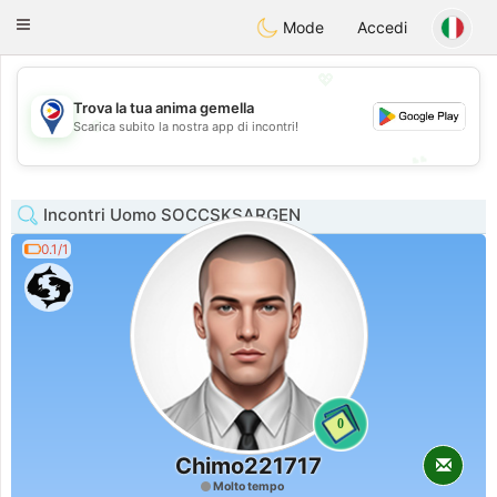
Philippines
Chat
Toggle
Mode
Accedi
navigation
💖
Trova la tua anima gemella
💖
Scarica subito la nostra app di incontri!
💕
💕
Incontri Uomo SOCCSKSARGEN
0.1/1
0
Chimo221717
Molto tempo