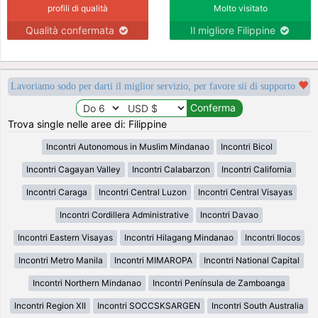
profili di qualità
Molto visitato
Qualità confermata
Il migliore Filippine
Lavoriamo sodo per darti il miglior servizio, per favore sii di supporto
Trova single nelle aree di: Filippine
Incontri Autonomous in Muslim Mindanao
Incontri Bicol
Incontri Cagayan Valley
Incontri Calabarzon
Incontri California
Incontri Caraga
Incontri Central Luzon
Incontri Central Visayas
Incontri Cordillera Administrative
Incontri Davao
Incontri Eastern Visayas
Incontri Hilagang Mindanao
Incontri Ilocos
Incontri Metro Manila
Incontri MIMAROPA
Incontri National Capital
Incontri Northern Mindanao
Incontri Península de Zamboanga
Incontri Region XII
Incontri SOCCSKSARGEN
Incontri South Australia