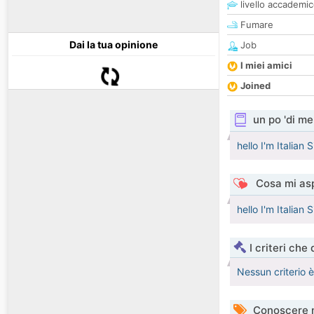
livello accademi
Fumare
Dai la tua opinione
Job
I miei amici
Joined
un po 'di me
hello I'm Italian 
Cosa mi asp
hello I'm Italian 
I criteri che
Nessun criterio 
Conoscere 