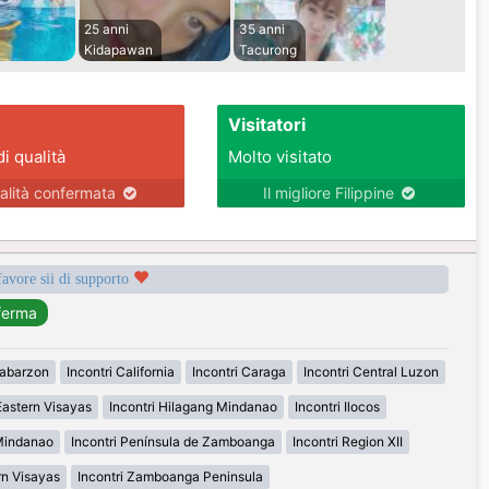
25 anni
35 anni
Kidapawan
Tacurong
Visitatori
di qualità
Molto visitato
alità confermata
Il migliore Filippine
favore sii di supporto
labarzon
Incontri California
Incontri Caraga
Incontri Central Luzon
Eastern Visayas
Incontri Hilagang Mindanao
Incontri Ilocos
 Mindanao
Incontri Península de Zamboanga
Incontri Region XII
rn Visayas
Incontri Zamboanga Peninsula