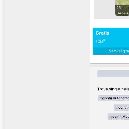
25 anni
General
Gratis
%
100
Servizi gra
Trova single nelle
Incontri Autonom
Incontri
Incontri Met