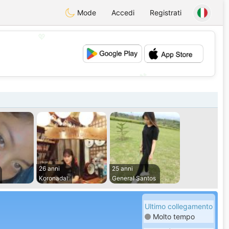
Mode
Accedi
Registrati
💖
💕
26 anni
25 anni
Koronadal
General Santos
Ultimo collegamento
Molto tempo