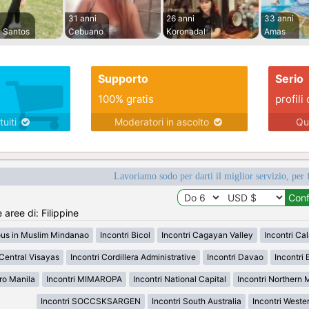
31 anni
26 anni
33 anni
 Santos
Cebuano
Koronadal
Amas
Supporto
Serio
100% gratis
profili 
tuiti
Moderatori in ascolto
Qu
Lavoriamo sodo per darti il miglior servizio, per 
 aree di: Filippine
ous in Muslim Mindanao
Incontri Bicol
Incontri Cagayan Valley
Incontri Ca
 Central Visayas
Incontri Cordillera Administrative
Incontri Davao
Incontri 
ro Manila
Incontri MIMAROPA
Incontri National Capital
Incontri Northern
Incontri SOCCSKSARGEN
Incontri South Australia
Incontri Weste