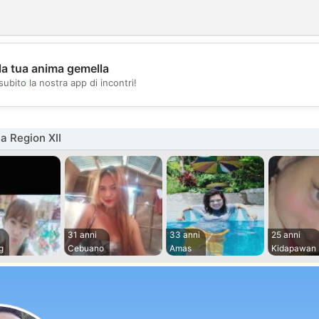
la tua anima gemella
💖
subito la nostra app di incontri!
💕
a Region XII
31 anni
33 anni
25 anni
g
Cebuano
Amas
Kidapawan