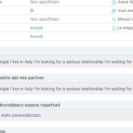
co
Non specificato
Avere fig
Sì
Vuoi ave
Non specificato
Mosso d
Accedi
La religi
Accedi
Single I live in Italy I'm looking for a serious relationship I'm waiting fo
etto dal mio partner
Single I live in Italy I'm looking for a serious relationship I'm waiting fo
 dovrebbero essere rispettati
è stato personalizzato
me