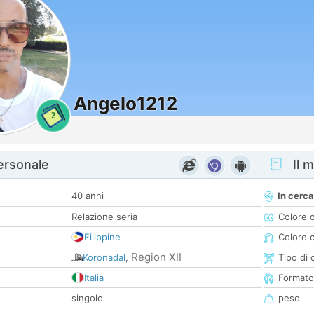
Angelo1212
2
personale
Il m
40 anni
In cerca
Relazione seria
Colore 
Filippine
Colore c
Region XII
Koronadal
,
Tipo di 
Italia
Formato
singolo
peso