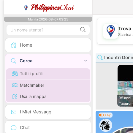
Philippines
Chat
Manila 2026-08-07 03:25
Trova 
Scarica 
Home
Incontri Donn
Cerca
Tutti i profili
Matchmaker
Usa la mappa
35 anni
Tacuron
I Miei Messaggi
0.4/1
Chat