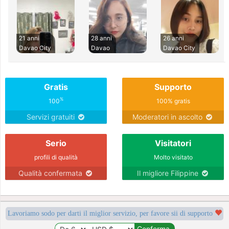
21 anni
28 anni
26 anni
Davao City
Davao
Davao City
Gratis
Supporto
%
100
100% gratis
Servizi gratuiti
Moderatori in ascolto
Serio
Visitatori
profili di qualità
Molto visitato
Qualità confermata
Il migliore Filippine
Lavoriamo sodo per darti il miglior servizio, per favore sii di supporto