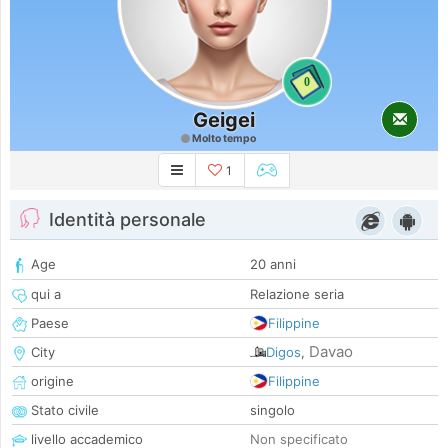
0
Geigei
Molto tempo
1
Identità personale
Age
20 anni
qui a
Relazione seria
Paese
Filippine
Davao
City
Digos
,
origine
Filippine
Stato civile
singolo
livello accademico
Non specificato