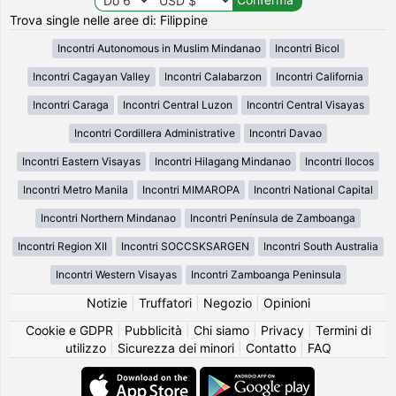
Trova single nelle aree di: Filippine
Incontri Autonomous in Muslim Mindanao
Incontri Bicol
Incontri Cagayan Valley
Incontri Calabarzon
Incontri California
Incontri Caraga
Incontri Central Luzon
Incontri Central Visayas
Incontri Cordillera Administrative
Incontri Davao
Incontri Eastern Visayas
Incontri Hilagang Mindanao
Incontri Ilocos
Incontri Metro Manila
Incontri MIMAROPA
Incontri National Capital
Incontri Northern Mindanao
Incontri Península de Zamboanga
Incontri Region XII
Incontri SOCCSKSARGEN
Incontri South Australia
Incontri Western Visayas
Incontri Zamboanga Peninsula
Notizie
|
Truffatori
|
Negozio
|
Opinioni
Cookie e GDPR
|
Pubblicità
|
Chi siamo
|
Privacy
|
Termini di
utilizzo
|
Sicurezza dei minori
|
Contatto
|
FAQ