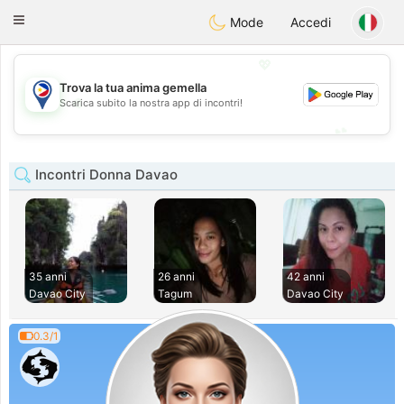
Philippines
Chat
Toggle
Mode
Accedi
navigation
💖
Trova la tua anima gemella
💖
Scarica subito la nostra app di incontri!
💕
💕
Incontri Donna Davao
35 anni
26 anni
42 anni
Davao City
Tagum
Davao City
0.3/1