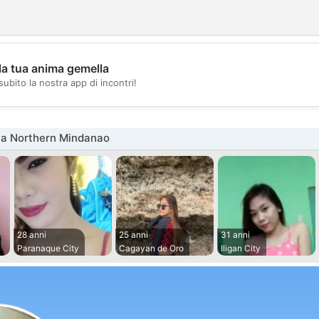
la tua anima gemella
💖
subito la nostra app di incontri!
💕
na Northern Mindanao
28 anni
25 anni
31 anni
Paranaque City
Cagayan de Oro
Iligan City