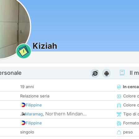
Kiziah
1
personale
Il m
19 anni
In cerca
Relazione seria
Colore 
Filippine
Colore c
Northern Mindan...
Maramag
,
Tipo di 
Filippine
Formato
singolo
peso