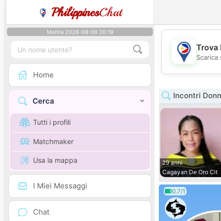
Philippines
Chat
Manila 2026-08-06 20:19
Trova 
Scarica 
Home
Incontri Don
Cerca
Tutti i profili
Matchmaker
Usa la mappa
29 anni
Cagayan De Oro Cit
I Miei Messaggi
0.7/1
Chat