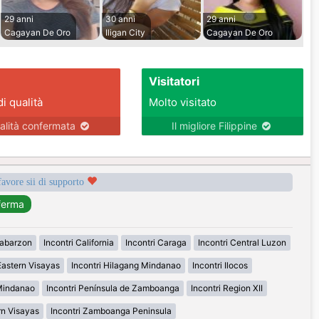
29 anni
30 anni
29 anni
Cagayan De Oro
Iligan City
Cagayan De Oro
Visitatori
di qualità
Molto visitato
alità confermata
Il migliore Filippine
favore sii di supporto
labarzon
Incontri California
Incontri Caraga
Incontri Central Luzon
Eastern Visayas
Incontri Hilagang Mindanao
Incontri Ilocos
 Mindanao
Incontri Península de Zamboanga
Incontri Region XII
rn Visayas
Incontri Zamboanga Peninsula