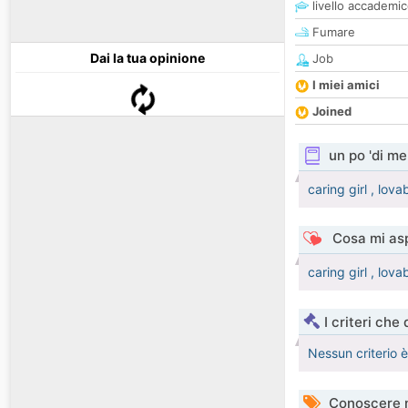
livello accademi
Fumare
Dai la tua opinione
Job
I miei amici
Joined
un po 'di me
caring girl , lova
Cosa mi asp
caring girl , lova
I criteri che
Nessun criterio 
Conoscere 