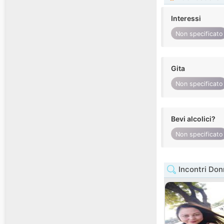
Interessi
Non specificato
Gita
Non specificato
Bevi alcolici?
Non specificato
Incontri Do