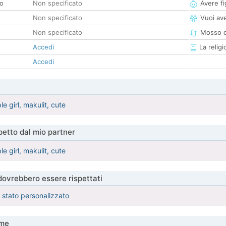
co
Non specificato
Avere fig
Non specificato
Vuoi ave
Non specificato
Mosso d
Accedi
La religi
Accedi
ble girl, makulit, cute
etto dal mio partner
ble girl, makulit, cute
 dovrebbero essere rispettati
è stato personalizzato
me