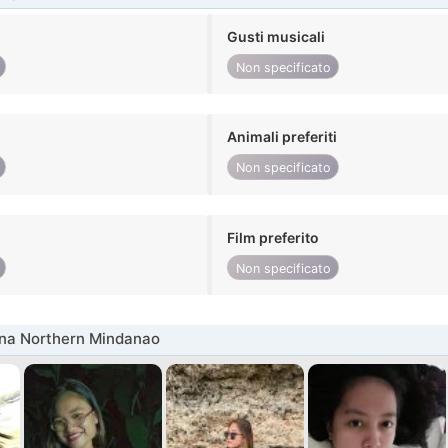
Gusti musicali
Non specificato
Animali preferiti
Non specificato
Film preferito
Non specificato
nna Northern Mindanao