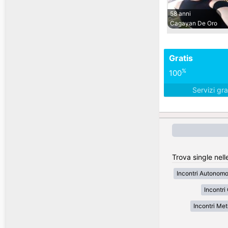
58 anni
Cagayan De Oro
Gratis
%
100
Servizi gra
Trova single nelle
Incontri Autonom
Incontri
Incontri Met