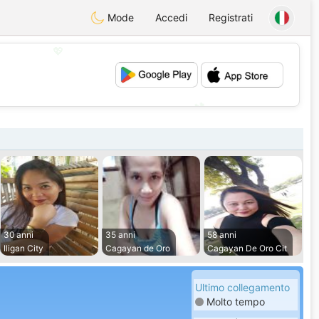
Mode
Accedi
Registrati
💖
💕
30 anni
35 anni
58 anni
Iligan City
Cagayan de Oro
Cagayan De Oro Cit
Ultimo collegamento
Molto tempo