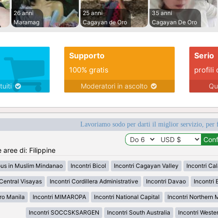
26 anni
25 anni
35 anni
Maramag
Cagayan de Oro
Cagayan De Oro
Supporto
Serio
100% gratis
profili 
tuiti
Moderatori in ascolto
Qu
Lavoriamo sodo per darti il miglior servizio, per 
 aree di: Filippine
ous in Muslim Mindanao
Incontri Bicol
Incontri Cagayan Valley
Incontri Ca
 Central Visayas
Incontri Cordillera Administrative
Incontri Davao
Incontri 
ro Manila
Incontri MIMAROPA
Incontri National Capital
Incontri Northern
Incontri SOCCSKSARGEN
Incontri South Australia
Incontri Weste