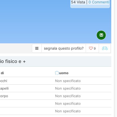
54 Vista |
0 Commenti
segnala questo profilo?
9
io fisico e +
 di
uomo
occhi
Non specificato
apelli
Non specificato
corpo
Non specificato
Non specificato
Non specificato