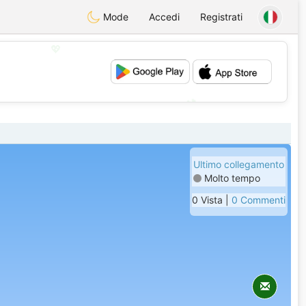
Mode
Accedi
Registrati
💖
💕
Ultimo collegamento
Molto tempo
0 Vista |
0 Commenti