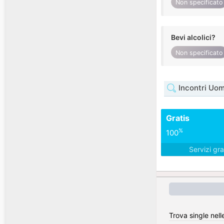
Non specificato
Bevi alcolici?
Non specificato
Incontri U
Gratis
%
100
Servizi gra
Trova single nelle