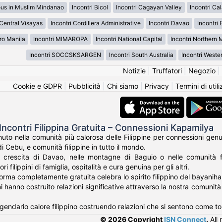
ous in Muslim Mindanao
Incontri Bicol
Incontri Cagayan Valley
Incontri Ca
 Central Visayas
Incontri Cordillera Administrative
Incontri Davao
Incontri 
ro Manila
Incontri MIMAROPA
Incontri National Capital
Incontri Northern
Incontri SOCCSKSARGEN
Incontri South Australia
Incontri Weste
Notizie
|
Truffatori
|
Negozio
|
Cookie e GDPR
|
Pubblicità
|
Chi siamo
|
Privacy
|
Termini di util
Incontri Filippina Gratuita – Connessioni Kapamilya
o nella comunità più calorosa delle Filippine per connessioni genuine
di Cebu, e comunità filippine in tutto il mondo.
a crescita di Davao, nelle montagne di Baguio o nelle comunità fi
ri filippini di famiglia, ospitalità e cura genuina per gli altri.
forma completamente gratuita celebra lo spirito filippino del bayanih
pini hanno costruito relazioni significative attraverso la nostra comuni
gendario calore filippino costruendo relazioni che si sentono come to
© 2026 Copyright
ISN Connect
.
All 