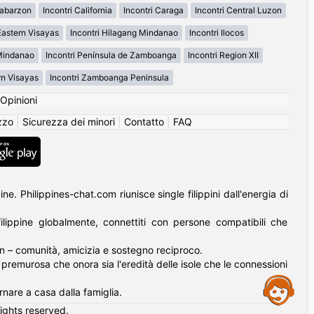
labarzon
Incontri California
Incontri Caraga
Incontri Central Luzon
Eastern Visayas
Incontri Hilagang Mindanao
Incontri Ilocos
 Mindanao
Incontri Península de Zamboanga
Incontri Region XII
rn Visayas
Incontri Zamboanga Peninsula
Opinioni
izzo
|
Sicurezza dei minori
|
Contatto
|
FAQ
. Philippines-chat.com riunisce single filippini dall'energia di
lippine globalmente, connettiti con persone compatibili che
an – comunità, amicizia e sostegno reciproco.
tà premurosa che onora sia l'eredità delle isole che le connessioni
Assistance
rnare a casa dalla famiglia.
rights reserved.