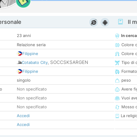
0
personale
Il m
23 anni
In cerca
Relazione seria
Colore 
Filippine
Colore c
SOCCSKSARGEN
Cotabato City
,
Tipo di 
Filippine
Formato
singolo
peso
co
Non specificato
Avere fig
Non specificato
Vuoi ave
Non specificato
Mosso d
Accedi
La religi
Accedi