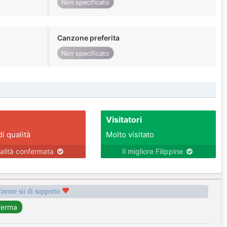
Non specificato
Canzone preferita
Non specificato
Visitatori
di qualità
Molto visitato
alità confermata
Il migliore Filippine
favore sii di supporto