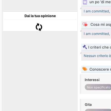
un po 'di me
I am committed, f
Dai la tua opinione
Cosa mi asp
I am committed, f
I criteri che
Nessun criterio 
Conoscere 
Interessi
Non specificato
Gita