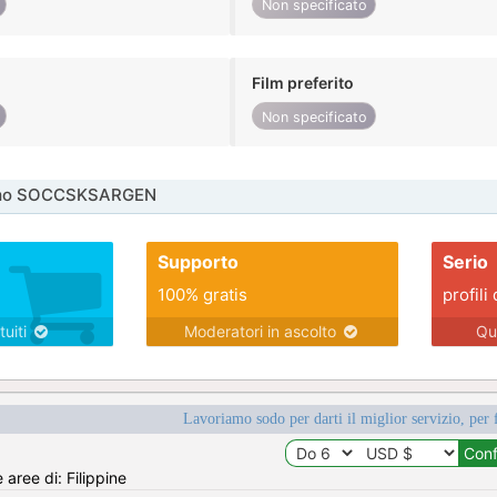
Non specificato
Film preferito
Non specificato
omo SOCCSKSARGEN
Supporto
Serio
100% gratis
profili 
tuiti
Moderatori in ascolto
Qu
Lavoriamo sodo per darti il miglior servizio, per 
 aree di: Filippine