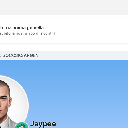
la tua anima gemella
💖
subito la nostra app di incontri!
💕
mo SOCCSKSARGEN
Jaypee