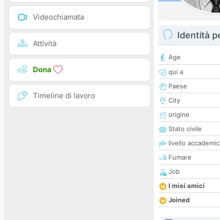
Videochiamata
Identità 
Attività
Age
Dona
qui a
Paese
Timeline di lavoro
City
origine
Stato civile
livello accademi
Fumare
Job
I miei amici
Joined