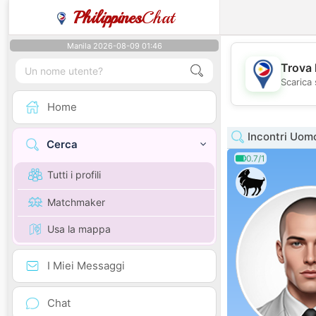
Philippines
Chat
Manila 2026-08-09 01:46
Trova 
Scarica 
Home
Incontri Uo
Cerca
0.7/1
Tutti i profili
Matchmaker
Usa la mappa
I Miei Messaggi
Chat