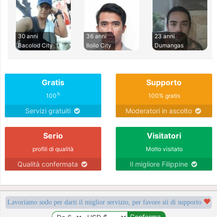
30 anni
36 anni
23 anni
Bacolod City
Iloilo City
Dumangas
Gratis
Supporto
%
100
100% gratis
Servizi gratuiti
Moderatori in ascolto
Serio
Visitatori
profili di qualità
Molto visitato
Qualità confermata
Il migliore Filippine
Lavoriamo sodo per darti il miglior servizio, per favore sii di supporto