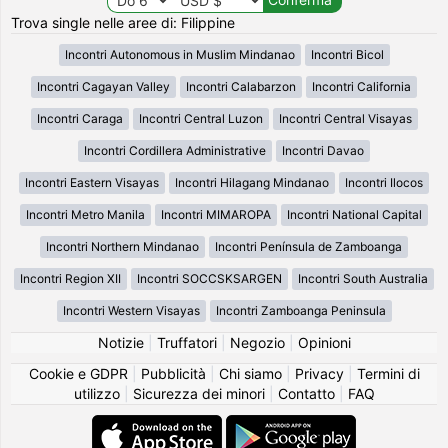
Trova single nelle aree di: Filippine
Incontri Autonomous in Muslim Mindanao
Incontri Bicol
Incontri Cagayan Valley
Incontri Calabarzon
Incontri California
Incontri Caraga
Incontri Central Luzon
Incontri Central Visayas
Incontri Cordillera Administrative
Incontri Davao
Incontri Eastern Visayas
Incontri Hilagang Mindanao
Incontri Ilocos
Incontri Metro Manila
Incontri MIMAROPA
Incontri National Capital
Incontri Northern Mindanao
Incontri Península de Zamboanga
Incontri Region XII
Incontri SOCCSKSARGEN
Incontri South Australia
Incontri Western Visayas
Incontri Zamboanga Peninsula
Notizie
|
Truffatori
|
Negozio
|
Opinioni
Cookie e GDPR
|
Pubblicità
|
Chi siamo
|
Privacy
|
Termini di
utilizzo
|
Sicurezza dei minori
|
Contatto
|
FAQ