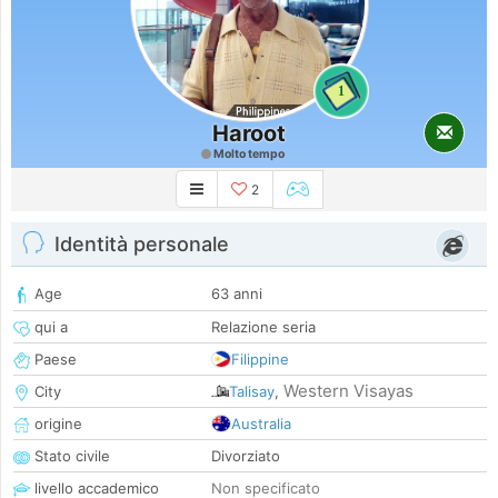
1
Haroot
Molto tempo
2
Identità personale
Age
63 anni
qui a
Relazione seria
Paese
Filippine
Western Visayas
City
Talisay
,
origine
Australia
Stato civile
Divorziato
livello accademico
Non specificato