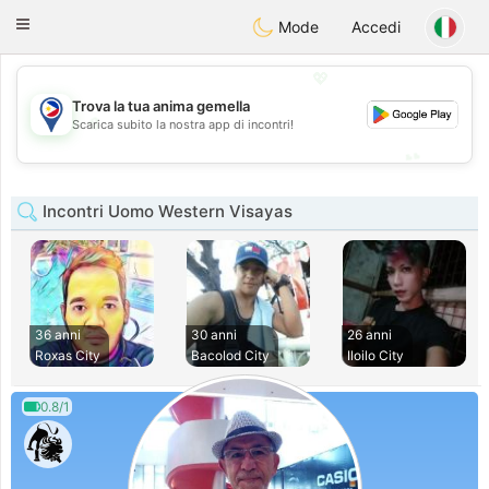
Philippines
Chat
Toggle
Mode
Accedi
navigation
💖
Trova la tua anima gemella
💖
Scarica subito la nostra app di incontri!
💕
💕
Incontri Uomo Western Visayas
36 anni
30 anni
26 anni
Roxas City
Bacolod City
Iloilo City
0.8/1