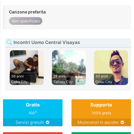
Canzone preferita
Non specificato
Incontri Uomo Central Visayas
36 anni
28 anni
30 anni
Cebu City
Talisay City
Cebu City
Gratis
Supporto
%
100
100% gratis
Servizi gratuiti
Moderatori in ascolto