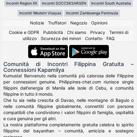
Incontri Region XII
Incontri SOCCSKSARGEN
Incontri South Australia
Incontri Western Visayas
Incontri Zamboanga Peninsula
Notizie
|
Truffatori
|
Negozio
|
Opinioni
Cookie e GDPR
|
Pubblicità
|
Chi siamo
|
Privacy
|
Termini di
utilizzo
|
Sicurezza dei minori
|
Contatto
|
FAQ
Comunità di Incontri Filippina Gratuita –
Connessioni Kapamilya
Kumusta! Benvenuto nella comunità più calorosa delle Filippine
per connessioni genuine. Philippines-chat.com riunisce single
filippini dall'energia di Manila alle isole di Cebu, e comunità
filippine in tutto il mondo.
Che tu sia nella crescita di Davao, nelle montagne di Baguio o
nelle comunità filippine globalmente, connettiti con persone
compatibili che condividono i valori filippini di famiglia, ospitalità
e cura genuina per gli altri.
La nostra piattaforma completamente gratuita celebra lo spirito
filippino del bayanihan – comunità, amicizia e sostegno
reciproco.