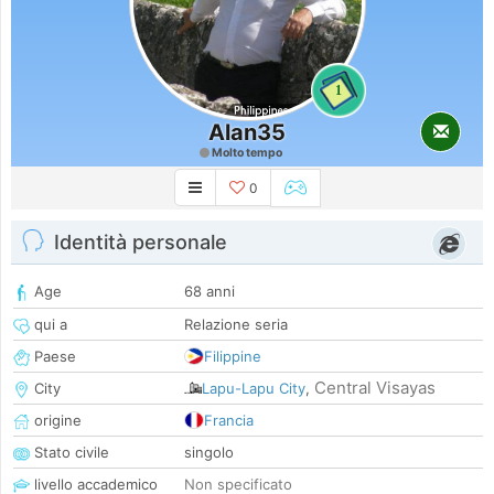
1
Alan35
Molto tempo
0
Identità personale
Age
68 anni
qui a
Relazione seria
Paese
Filippine
Central Visayas
City
Lapu-Lapu City
,
origine
Francia
Stato civile
singolo
livello accademico
Non specificato