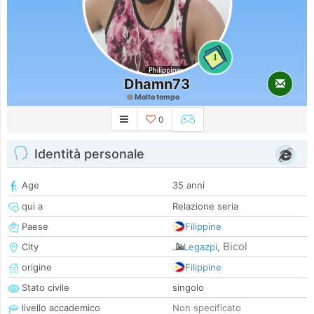
1
Dhamn73
Molto tempo
0
Identità personale
Age
35 anni
qui a
Relazione seria
Paese
Filippine
Bicol
City
Legazpi
,
origine
Filippine
Stato civile
singolo
livello accademico
Non specificato