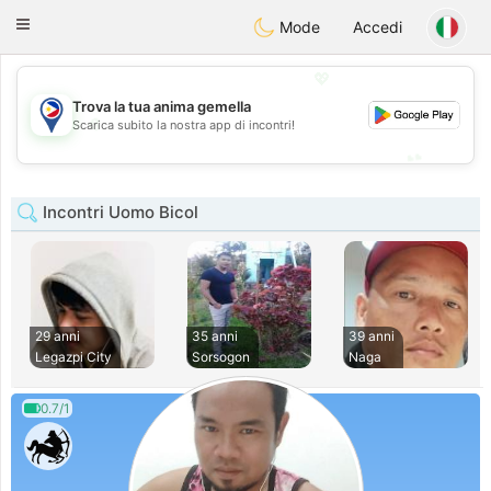
Philippines
Chat
Toggle
Mode
Accedi
navigation
💖
Trova la tua anima gemella
💖
Scarica subito la nostra app di incontri!
💕
💕
Incontri Uomo Bicol
29 anni
35 anni
39 anni
Legazpi City
Sorsogon
Naga
0.7/1