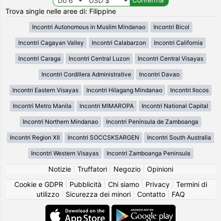
Trova single nelle aree di: Filippine
Incontri Autonomous in Muslim Mindanao
Incontri Bicol
Incontri Cagayan Valley
Incontri Calabarzon
Incontri California
Incontri Caraga
Incontri Central Luzon
Incontri Central Visayas
Incontri Cordillera Administrative
Incontri Davao
Incontri Eastern Visayas
Incontri Hilagang Mindanao
Incontri Ilocos
Incontri Metro Manila
Incontri MIMAROPA
Incontri National Capital
Incontri Northern Mindanao
Incontri Península de Zamboanga
Incontri Region XII
Incontri SOCCSKSARGEN
Incontri South Australia
Incontri Western Visayas
Incontri Zamboanga Peninsula
Notizie
|
Truffatori
|
Negozio
|
Opinioni
Cookie e GDPR
|
Pubblicità
|
Chi siamo
|
Privacy
|
Termini di
utilizzo
|
Sicurezza dei minori
|
Contatto
|
FAQ