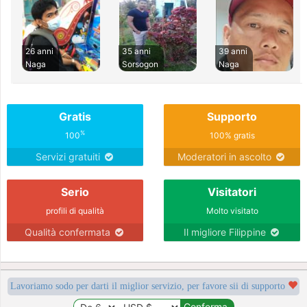
26 anni
35 anni
39 anni
Naga
Sorsogon
Naga
Gratis
Supporto
%
100
100% gratis
Servizi gratuiti
Moderatori in ascolto
Serio
Visitatori
profili di qualità
Molto visitato
Qualità confermata
Il migliore Filippine
Lavoriamo sodo per darti il miglior servizio, per favore sii di supporto