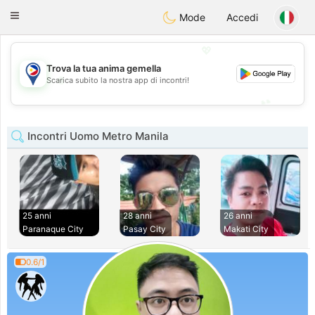
Philippines
Chat
Toggle
Mode
Accedi
navigation
💖
Trova la tua anima gemella
💖
Scarica subito la nostra app di incontri!
💕
💕
Incontri Uomo Metro Manila
25 anni
28 anni
26 anni
Paranaque City
Pasay City
Makati City
0.6/1