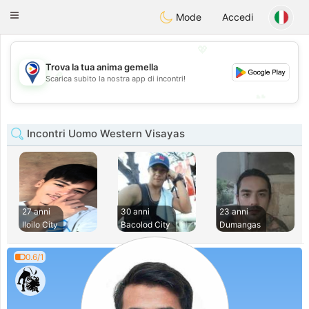
Philippines
Chat
Toggle
Mode
Accedi
navigation
💖
Trova la tua anima gemella
💖
Scarica subito la nostra app di incontri!
💕
💕
Incontri Uomo Western Visayas
27 anni
30 anni
23 anni
Iloilo City
Bacolod City
Dumangas
0.6/1