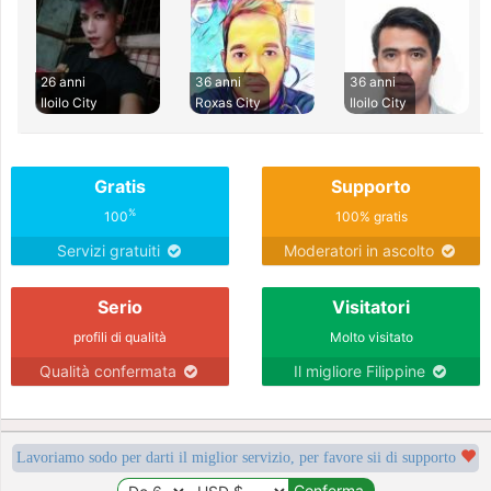
26 anni
36 anni
36 anni
Iloilo City
Roxas City
Iloilo City
Gratis
Supporto
%
100
100% gratis
Servizi gratuiti
Moderatori in ascolto
Serio
Visitatori
profili di qualità
Molto visitato
Qualità confermata
Il migliore Filippine
Lavoriamo sodo per darti il miglior servizio, per favore sii di supporto