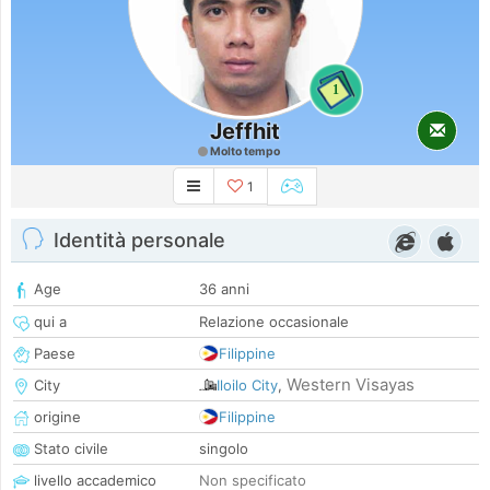
1
Jeffhit
Molto tempo
1
Identità personale
Age
36 anni
qui a
Relazione occasionale
Paese
Filippine
Western Visayas
City
Iloilo City
,
origine
Filippine
Stato civile
singolo
livello accademico
Non specificato