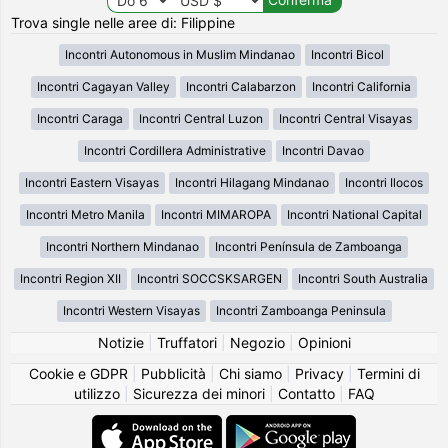
Trova single nelle aree di: Filippine
Incontri Autonomous in Muslim Mindanao
Incontri Bicol
Incontri Cagayan Valley
Incontri Calabarzon
Incontri California
Incontri Caraga
Incontri Central Luzon
Incontri Central Visayas
Incontri Cordillera Administrative
Incontri Davao
Incontri Eastern Visayas
Incontri Hilagang Mindanao
Incontri Ilocos
Incontri Metro Manila
Incontri MIMAROPA
Incontri National Capital
Incontri Northern Mindanao
Incontri Península de Zamboanga
Incontri Region XII
Incontri SOCCSKSARGEN
Incontri South Australia
Incontri Western Visayas
Incontri Zamboanga Peninsula
Notizie
|
Truffatori
|
Negozio
|
Opinioni
Cookie e GDPR
|
Pubblicità
|
Chi siamo
|
Privacy
|
Termini di
utilizzo
|
Sicurezza dei minori
|
Contatto
|
FAQ