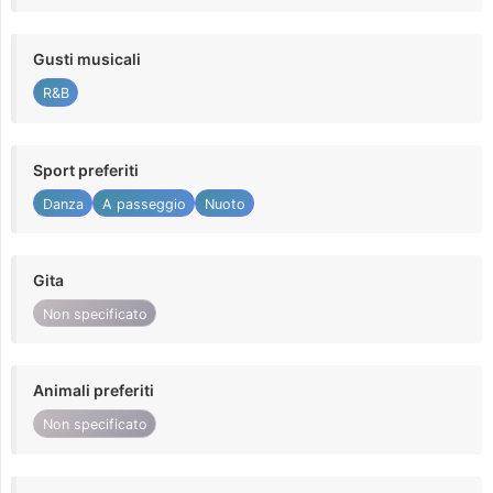
Gusti musicali
R&B
Sport preferiti
Danza
A passeggio
Nuoto
Gita
Non specificato
Animali preferiti
Non specificato