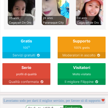
35 anni
28 anni
34 anni
Cagayan De Oro
Paranaque City
Cagayan de Oro
Gratis
Supporto
%
100
100% gratis
Servizi gratuiti
Moderatori in ascolto
Serio
Visitatori
profili di qualità
Molto visitato
Qualità confermata
Il migliore Filippine
Lavoriamo sodo per darti il miglior servizio, per favore sii di supporto