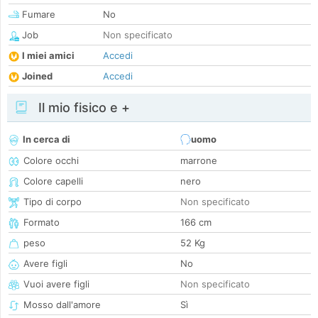
Fumare
No
Job
Non specificato
I miei amici
Accedi
Joined
Accedi
Il mio fisico e +
In cerca di
uomo
Colore occhi
marrone
Colore capelli
nero
Tipo di corpo
Non specificato
Formato
166 cm
peso
52 Kg
Avere figli
No
Vuoi avere figli
Non specificato
Mosso dall'amore
Sì