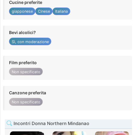
Cucine preferite
giapponese
Cinese
Italiana
Bevi alcolici?
Sì, con moderazione
Film preferito
Non specificato
Canzone preferita
Non specificato
Incontri Donna Northern Mindanao