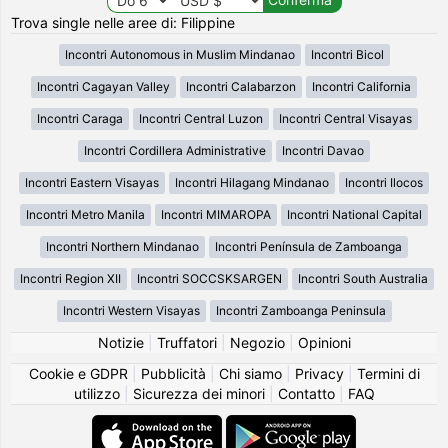
Trova single nelle aree di: Filippine
Incontri Autonomous in Muslim Mindanao
Incontri Bicol
Incontri Cagayan Valley
Incontri Calabarzon
Incontri California
Incontri Caraga
Incontri Central Luzon
Incontri Central Visayas
Incontri Cordillera Administrative
Incontri Davao
Incontri Eastern Visayas
Incontri Hilagang Mindanao
Incontri Ilocos
Incontri Metro Manila
Incontri MIMAROPA
Incontri National Capital
Incontri Northern Mindanao
Incontri Península de Zamboanga
Incontri Region XII
Incontri SOCCSKSARGEN
Incontri South Australia
Incontri Western Visayas
Incontri Zamboanga Peninsula
Notizie
|
Truffatori
|
Negozio
|
Opinioni
Cookie e GDPR
|
Pubblicità
|
Chi siamo
|
Privacy
|
Termini di
utilizzo
|
Sicurezza dei minori
|
Contatto
|
FAQ