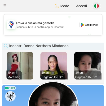
Philippines
Chat
Toggle
Mode
Accedi
navigation
💖
Trova la tua anima gemella
💖
Scarica subito la nostra app di incontri!
💕
💕
Incontri Donna Northern Mindanao
19 anni
29 anni
35 anni
Maramag
Cagayan De Oro Cit
Cagayan De Oro Cit
0.8/1