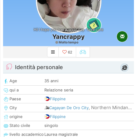
2
Hi! I hope you had a great day. Take care
Yancrappy
Molto tempo
62
Identità personale
Age
35 anni
qui a
Relazione seria
Paese
Filippine
Northern Mindan...
City
Cagayan De Oro City
,
origine
Filippine
Stato civile
singolo
livello accademico
Laurea magistrale