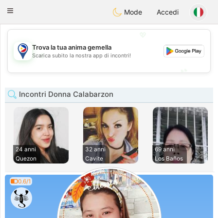
Philippines
Chat
Toggle
Mode
Accedi
navigation
💖
Trova la tua anima gemella
💖
Scarica subito la nostra app di incontri!
💕
💕
Incontri Donna Calabarzon
24 anni
32 anni
69 anni
Quezon
Cavite
Los Baños
0.6/1