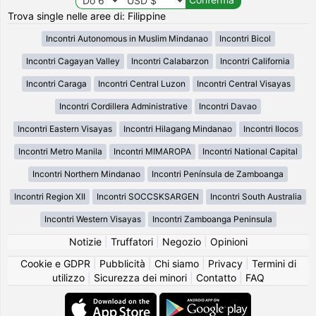
Trova single nelle aree di: Filippine
Incontri Autonomous in Muslim Mindanao
Incontri Bicol
Incontri Cagayan Valley
Incontri Calabarzon
Incontri California
Incontri Caraga
Incontri Central Luzon
Incontri Central Visayas
Incontri Cordillera Administrative
Incontri Davao
Incontri Eastern Visayas
Incontri Hilagang Mindanao
Incontri Ilocos
Incontri Metro Manila
Incontri MIMAROPA
Incontri National Capital
Incontri Northern Mindanao
Incontri Península de Zamboanga
Incontri Region XII
Incontri SOCCSKSARGEN
Incontri South Australia
Incontri Western Visayas
Incontri Zamboanga Peninsula
Notizie
|
Truffatori
|
Negozio
|
Opinioni
Cookie e GDPR
|
Pubblicità
|
Chi siamo
|
Privacy
|
Termini di
utilizzo
|
Sicurezza dei minori
|
Contatto
|
FAQ