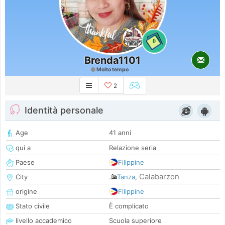
0
Brenda1101
Molto tempo
2
Identità personale
Age
41 anni
qui a
Relazione seria
Paese
Filippine
Calabarzon
City
Tanza
,
origine
Filippine
Stato civile
È complicato
livello accademico
Scuola superiore