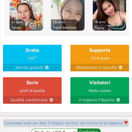
41 anni
35 anni
19 anni
Tanza
Trece Martires
Silang
Gratis
Supporto
%
100
100% gratis
Servizi gratuiti
Moderatori in ascolto
Serio
Visitatori
profili di qualità
Molto visitato
Qualità confermata
Il migliore Filippine
Lavoriamo sodo per darti il miglior servizio, per favore sii di supporto