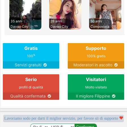
35 anni
28 anni
50 anni
Davao City
Davao City
Compostela
Gratis
Supporto
%
100
100% gratis
Servizi gratuiti
Moderatori in ascolto
Serio
Visitatori
profili di qualità
Molto visitato
Qualità confermata
Il migliore Filippine
Lavoriamo sodo per darti il miglior servizio, per favore sii di supporto