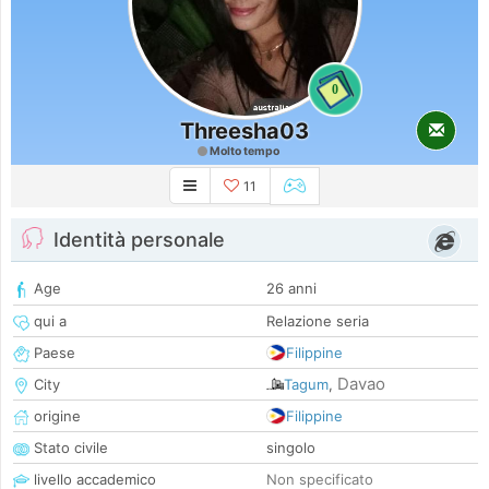
0
Threesha03
Molto tempo
11
Identità personale
Age
26 anni
qui a
Relazione seria
Paese
Filippine
Davao
City
Tagum
,
origine
Filippine
Stato civile
singolo
livello accademico
Non specificato