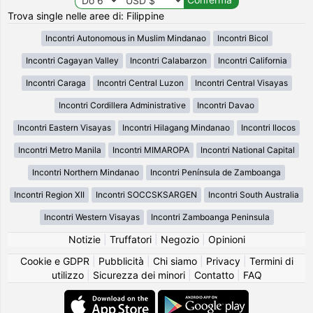
Trova single nelle aree di: Filippine
Incontri Autonomous in Muslim Mindanao
Incontri Bicol
Incontri Cagayan Valley
Incontri Calabarzon
Incontri California
Incontri Caraga
Incontri Central Luzon
Incontri Central Visayas
Incontri Cordillera Administrative
Incontri Davao
Incontri Eastern Visayas
Incontri Hilagang Mindanao
Incontri Ilocos
Incontri Metro Manila
Incontri MIMAROPA
Incontri National Capital
Incontri Northern Mindanao
Incontri Península de Zamboanga
Incontri Region XII
Incontri SOCCSKSARGEN
Incontri South Australia
Incontri Western Visayas
Incontri Zamboanga Peninsula
Notizie
|
Truffatori
|
Negozio
|
Opinioni
Cookie e GDPR
|
Pubblicità
|
Chi siamo
|
Privacy
|
Termini di
utilizzo
|
Sicurezza dei minori
|
Contatto
|
FAQ