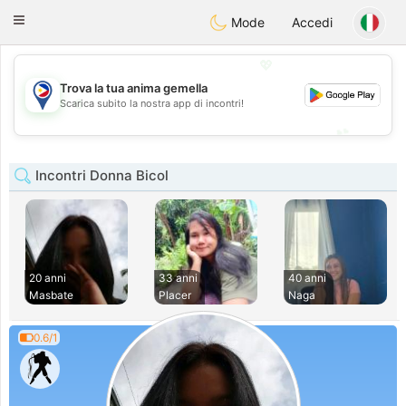
Philippines
Chat
Toggle
Mode
Accedi
navigation
💖
Trova la tua anima gemella
💖
Scarica subito la nostra app di incontri!
💕
💕
Incontri Donna Bicol
20 anni
33 anni
40 anni
Masbate
Placer
Naga
0.6/1