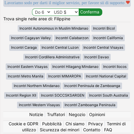
Lavoriamo sodo per darti il miglior servizio, per favore sii di supporto
Trova single nelle aree di: Filippine
Incontri Autonomous in Muslim Mindanao
Incontri Bicol
Incontri Cagayan Valley
Incontri Calabarzon
Incontri California
Incontri Caraga
Incontri Central Luzon
Incontri Central Visayas
Incontri Cordillera Administrative
Incontri Davao
Incontri Eastern Visayas
Incontri Hilagang Mindanao
Incontri Ilocos
Incontri Metro Manila
Incontri MIMAROPA
Incontri National Capital
Incontri Northern Mindanao
Incontri Península de Zamboanga
Incontri Region XII
Incontri SOCCSKSARGEN
Incontri South Australia
Incontri Western Visayas
Incontri Zamboanga Peninsula
Notizie
|
Truffatori
|
Negozio
|
Opinioni
Cookie e GDPR
|
Pubblicità
|
Chi siamo
|
Privacy
|
Termini di
utilizzo
|
Sicurezza dei minori
|
Contatto
|
FAQ