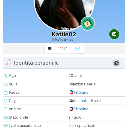
1
Kattie02
Molto tempo
12
Identità personale
Age
20 anni
qui a
Relazione seria
Paese
Filippine
Bicol
City
Masbate
,
origine
Filippine
Stato civile
singolo
livello accademico
Non specificato