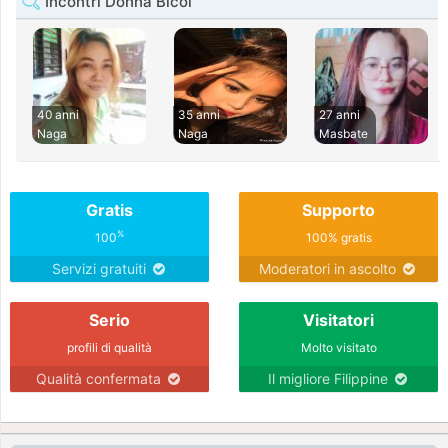
Incontri Donna Bicol
40 anni
35 anni
27 anni
Naga
Naga
Masbate
Gratis
Supporto
%
100
100% gratis
Servizi gratuiti
Moderatori in ascolto
Serio
Visitatori
profili di qualità
Molto visitato
Qualità confermata
Il migliore Filippine