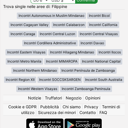
Trova single nelle aree di: Filippine
Incontri Autonomous in Muslim Mindanao
Incontri Bicol
Incontri Cagayan Valley
Incontri Calabarzon
Incontri California
Incontri Caraga
Incontri Central Luzon
Incontri Central Visayas
Incontri Cordillera Administrative
Incontri Davao
Incontri Eastern Visayas
Incontri Hilagang Mindanao
Incontri Ilocos
Incontri Metro Manila
Incontri MIMAROPA
Incontri National Capital
Incontri Northern Mindanao
Incontri Península de Zamboanga
Incontri Region XII
Incontri SOCCSKSARGEN
Incontri South Australia
Incontri Western Visayas
Incontri Zamboanga Peninsula
Notizie
|
Truffatori
|
Negozio
|
Opinioni
Cookie e GDPR
|
Pubblicità
|
Chi siamo
|
Privacy
|
Termini di
utilizzo
|
Sicurezza dei minori
|
Contatto
|
FAQ