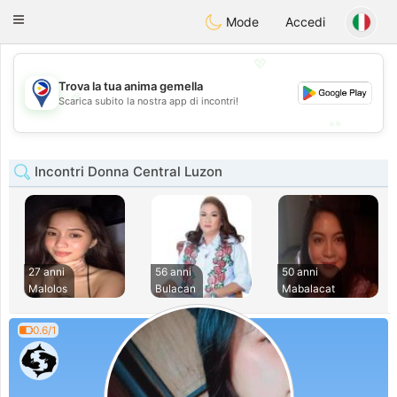
Philippines
Chat
Toggle
Mode
Accedi
navigation
💖
Trova la tua anima gemella
💖
Scarica subito la nostra app di incontri!
💕
💕
Incontri Donna Central Luzon
27 anni
56 anni
50 anni
Malolos
Bulacan
Mabalacat
0.6/1