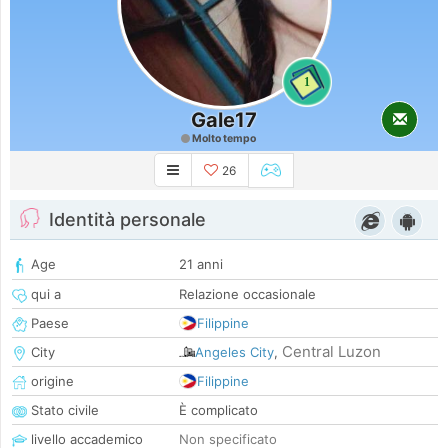
1
Gale17
Molto tempo
26
Identità personale
Age
21 anni
qui a
Relazione occasionale
Paese
Filippine
Central Luzon
City
Angeles City
,
origine
Filippine
Stato civile
È complicato
livello accademico
Non specificato