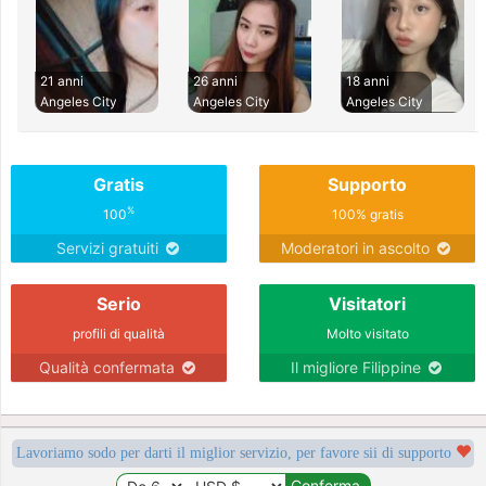
21 anni
26 anni
18 anni
Angeles City
Angeles City
Angeles City
Gratis
Supporto
%
100
100% gratis
Servizi gratuiti
Moderatori in ascolto
Serio
Visitatori
profili di qualità
Molto visitato
Qualità confermata
Il migliore Filippine
Lavoriamo sodo per darti il miglior servizio, per favore sii di supporto