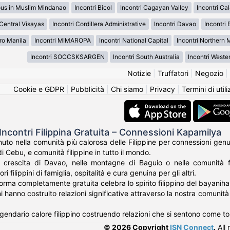
ous in Muslim Mindanao
Incontri Bicol
Incontri Cagayan Valley
Incontri Ca
 Central Visayas
Incontri Cordillera Administrative
Incontri Davao
Incontri 
ro Manila
Incontri MIMAROPA
Incontri National Capital
Incontri Northern
Incontri SOCCSKSARGEN
Incontri South Australia
Incontri Weste
Notizie
|
Truffatori
|
Negozio
|
Cookie e GDPR
|
Pubblicità
|
Chi siamo
|
Privacy
|
Termini di util
Incontri Filippina Gratuita – Connessioni Kapamilya
o nella comunità più calorosa delle Filippine per connessioni genuine
di Cebu, e comunità filippine in tutto il mondo.
a crescita di Davao, nelle montagne di Baguio o nelle comunità fi
ri filippini di famiglia, ospitalità e cura genuina per gli altri.
forma completamente gratuita celebra lo spirito filippino del bayanih
pini hanno costruito relazioni significative attraverso la nostra comuni
gendario calore filippino costruendo relazioni che si sentono come to
© 2026 Copyright
ISN Connect
.
All 