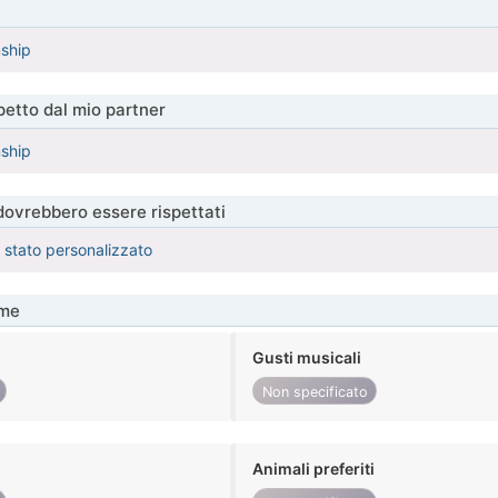
nship
etto dal mio partner
nship
 dovrebbero essere rispettati
è stato personalizzato
me
Gusti musicali
Non specificato
Animali preferiti