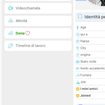
Videochiamata
Identità 
Attività
Age
Dona
qui a
Paese
Timeline di lavoro
City
origine
Stato civile
livello accademi
Fumare
Job
I miei amici
Joined