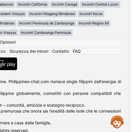
labarzon
Incontri California
Incontri Caraga
Incontri Central Luzon
Eastern Visayas
Incontri Hilagang Mindanao
Incontri Ilocos
 Mindanao
Incontri Península de Zamboanga
Incontri Region XII
rn Visayas
Incontri Zamboanga Peninsula
Opinioni
izzo
|
Sicurezza dei minori
|
Contatto
|
FAQ
. Philippines-chat.com riunisce single filippini dall'energia di
lippine globalmente, connettiti con persone compatibili che
an – comunità, amicizia e sostegno reciproco.
tà premurosa che onora sia l'eredità delle isole che le connessioni
Assistance
rnare a casa dalla famiglia.
rights reserved.