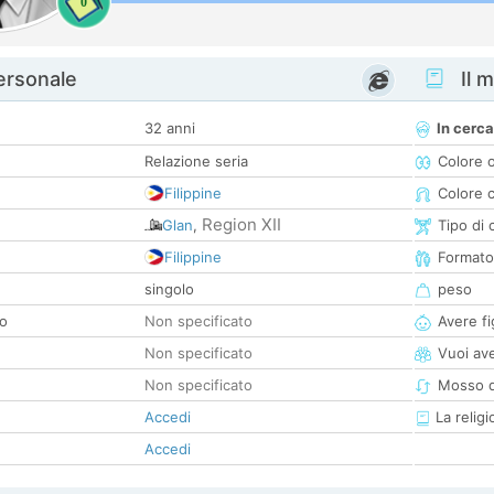
0
personale
Il m
32 anni
In cerca
Relazione seria
Colore 
Filippine
Colore c
Region XII
Glan
,
Tipo di 
Filippine
Formato
singolo
peso
co
Non specificato
Avere fig
Non specificato
Vuoi ave
Non specificato
Mosso d
Accedi
La religi
Accedi