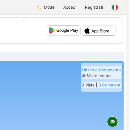
Mode
Accedi
Registrati
💖
💕
Ultimo collegamento
Molto tempo
0 Vista |
0 Commenti