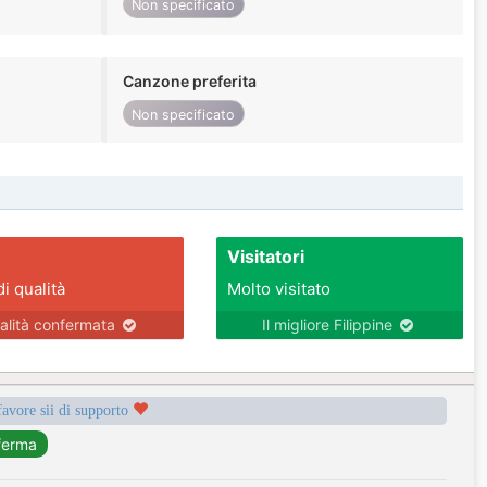
Non specificato
Canzone preferita
Non specificato
Visitatori
di qualità
Molto visitato
alità confermata
Il migliore Filippine
favore sii di supporto