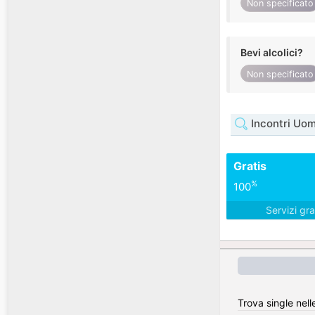
Non specificato
Bevi alcolici?
Non specificato
Incontri Uom
Gratis
%
100
Servizi gra
Trova single nelle