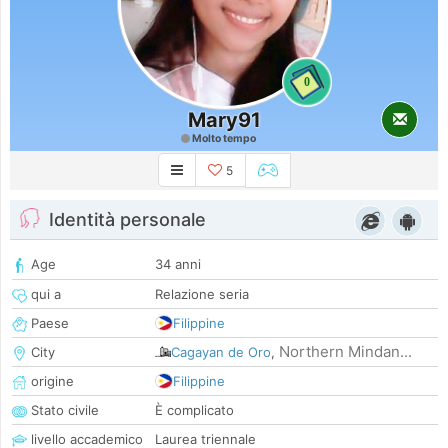
0
Mary91
Molto tempo
5
Identità personale
Age
34 anni
qui a
Relazione seria
Paese
Filippine
Northern Mindan...
City
Cagayan de Oro
,
origine
Filippine
Stato civile
È complicato
livello accademico
Laurea triennale