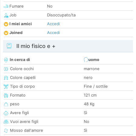
Fumare
No
Job
Disoccupato/ta
I miei amici
Accedi
Joined
Accedi
Il mio fisico e +
In cerca di
uomo
Colore occhi
marrone
Colore capelli
nero
Tipo di corpo
Fine / sottile
Formato
121 cm
peso
48 Kg
Avere figli
Sì
Vuoi avere figli
No
Mosso dall'amore
Sì