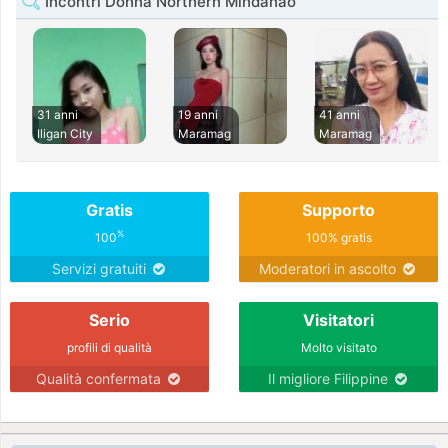
Incontri Donna Northern Mindanao
31 anni
19 anni
41 anni
Iligan City
Maramag
Maramag
Gratis
Supporto
%
100
100% gratis
Servizi gratuiti
Moderatori in ascolto
Serio
Visitatori
profili di qualità
Molto visitato
Qualità confermata
Il migliore Filippine