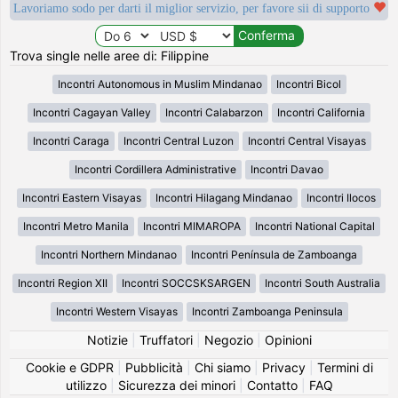
Lavoriamo sodo per darti il miglior servizio, per favore sii di supporto
Trova single nelle aree di: Filippine
Incontri Autonomous in Muslim Mindanao
Incontri Bicol
Incontri Cagayan Valley
Incontri Calabarzon
Incontri California
Incontri Caraga
Incontri Central Luzon
Incontri Central Visayas
Incontri Cordillera Administrative
Incontri Davao
Incontri Eastern Visayas
Incontri Hilagang Mindanao
Incontri Ilocos
Incontri Metro Manila
Incontri MIMAROPA
Incontri National Capital
Incontri Northern Mindanao
Incontri Península de Zamboanga
Incontri Region XII
Incontri SOCCSKSARGEN
Incontri South Australia
Incontri Western Visayas
Incontri Zamboanga Peninsula
Notizie
|
Truffatori
|
Negozio
|
Opinioni
Cookie e GDPR
|
Pubblicità
|
Chi siamo
|
Privacy
|
Termini di
utilizzo
|
Sicurezza dei minori
|
Contatto
|
FAQ