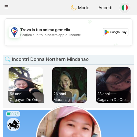
Philippines
Chat
Toggle
Mode
Accedi
navigation
💖
Trova la tua anima gemella
💖
Scarica subito la nostra app di incontri!
💕
💕
Incontri Donna Northern Mindanao
58 anni
26 anni
28 anni
Cagayan De Oro Cit
Maramag
Cagayan De Oro Cit
0.7/1