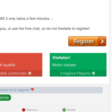
REE it only takes a few minutes ...
u, or use the free chat, so do not hesitate to register!
Visitatori
di qualità
Molto visitato
alità confermata
Il migliore Filippine
favore sii di supporto
Marocco
Brasile