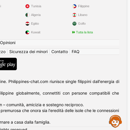
i
Tunisia
Filippine
Algeria
Libano
Egitto
Golfo
Kuwait
Tutta la lista
Opinioni
izzo
|
Sicurezza dei minori
|
Contatto
|
FAQ
. Philippines-chat.com riunisce single filippini dall'energia di
lippine globalmente, connettiti con persone compatibili che
an – comunità, amicizia e sostegno reciproco.
tà premurosa che onora sia l'eredità delle isole che le connessioni
Assistance
rnare a casa dalla famiglia.
rights reserved.