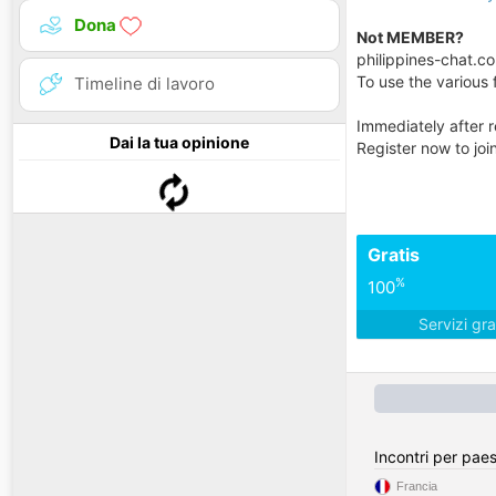
Dona
Not MEMBER?
philippines-chat.com
To use the various f
Timeline di lavoro
Immediately after r
Dai la tua opinione
Register now to jo
Gratis
%
100
Servizi gra
Incontri per pae
Francia