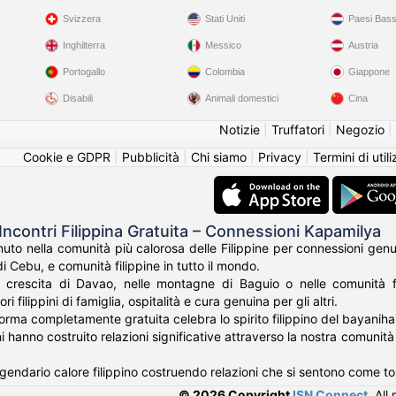
Svizzera
Stati Uniti
Paesi Bass
Inghilterra
Messico
Austria
Portogallo
Colombia
Giappone
Disabili
Animali domestici
Cina
Notizie
|
Truffatori
|
Negozio
|
Cookie e GDPR
|
Pubblicità
|
Chi siamo
|
Privacy
|
Termini di util
Incontri Filippina Gratuita – Connessioni Kapamilya
o nella comunità più calorosa delle Filippine per connessioni genuine
di Cebu, e comunità filippine in tutto il mondo.
a crescita di Davao, nelle montagne di Baguio o nelle comunità fi
ri filippini di famiglia, ospitalità e cura genuina per gli altri.
forma completamente gratuita celebra lo spirito filippino del bayanih
pini hanno costruito relazioni significative attraverso la nostra comuni
gendario calore filippino costruendo relazioni che si sentono come to
© 2026 Copyright
ISN Connect
.
All 