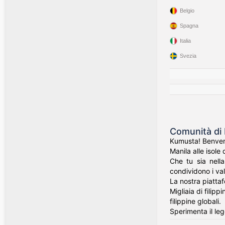
Belgio
Spagna
Italia
Svezia
Comunità di 
Kumusta! Benvenut
Manila alle isole 
Che tu sia nell
condividono i valo
La nostra piatta
Migliaia di filip
filippine globali.
Sperimenta il leg