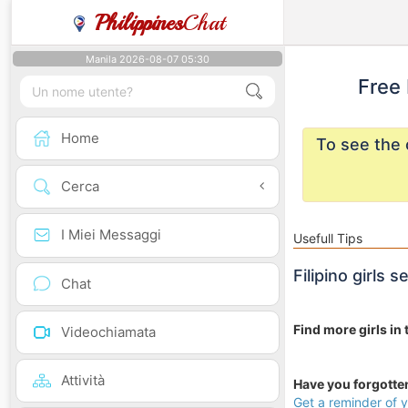
Philippines
Chat
Manila 2026-08-07 05:30
Free 
Home
To see the 
Cerca
I Miei Messaggi
Usefull Tips
Filipino girls
Chat
Find more girls in t
Videochiamata
Attività
Have you forgott
Get a reminder of