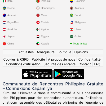
Italie
Portugal
Colombie
Suède
Handicapés
Animaux
Australie
Maroc
Brésil
Pays-Bas
Tunisie
Philippines
Autriche
Algérie
Liban
Japon
Égypte
Golfe
Chine
Koweït
Toute la liste
Actualités
|
Arnaqueurs
|
Boutique
|
Opinions
Cookies & RGPD
|
Publicité
|
À propos de nous
|
Confidentialité
|
Conditions d'utilisation
|
Sécurité des enfants
|
Contact
|
FAQ
Communauté de Rencontres Philippine Gratuite
– Connexions Kapamilya
Kumusta ! Bienvenue dans la communauté la plus chaleureuse
des Philippines pour des connexions authentiques. Philippines-
chat.com rassemble des célibataires philippins de l'énergie de