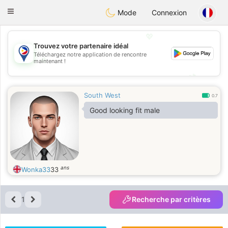
Philippines
Chat
Toggle
Mode
Connexion
navigation
💖
Trouvez votre partenaire idéal
Téléchargez notre application de rencontre
💖
maintenant !
💕
💕
South West
0.7
Good looking fit male
ans
Wonka33
33
1
Recherche par critères