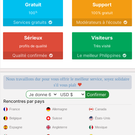
Gratuit
Support
%
100
100% gratuit
Services gratuits
Modérateurs à l'écoute
Sérieux
Visiteurs
profils de qualité
Très visité
Qualité confirmée
Le meilleur Philippines
Nous travaillons dur pour vous offrir le meilleur service, soyez solidaire
s'il vous plaît
Rencontres par pays
France
Allemagne
Canada
Belgique
Suisse
États-Unis
Espagne
Angleterre
Mexique