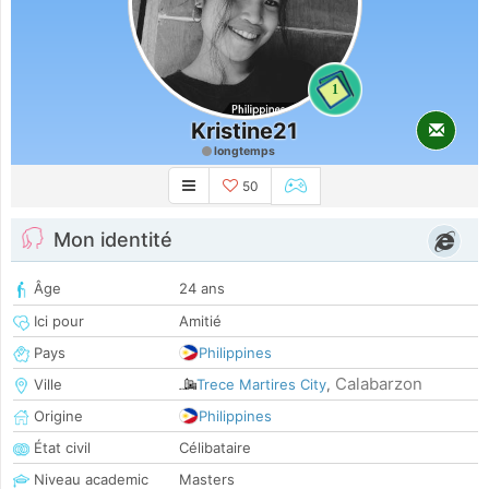
1
Kristine21
longtemps
50
Mon identité
Âge
24 ans
Ici pour
Amitié
Pays
Philippines
Calabarzon
Ville
Trece Martires City
,
Origine
Philippines
État civil
Célibataire
Niveau academic
Masters