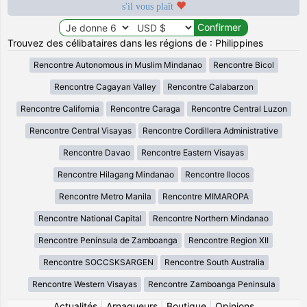
s'il vous plaît
Trouvez des célibataires dans les régions de : Philippines
Rencontre Autonomous in Muslim Mindanao
Rencontre Bicol
Rencontre Cagayan Valley
Rencontre Calabarzon
Rencontre California
Rencontre Caraga
Rencontre Central Luzon
Rencontre Central Visayas
Rencontre Cordillera Administrative
Rencontre Davao
Rencontre Eastern Visayas
Rencontre Hilagang Mindanao
Rencontre Ilocos
Rencontre Metro Manila
Rencontre MIMAROPA
Rencontre National Capital
Rencontre Northern Mindanao
Rencontre Península de Zamboanga
Rencontre Region XII
Rencontre SOCCSKSARGEN
Rencontre South Australia
Rencontre Western Visayas
Rencontre Zamboanga Peninsula
Actualités
|
Arnaqueurs
|
Boutique
|
Opinions