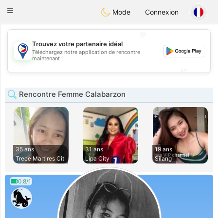
Philippines
Chat
Toggle
Mode
Connexion
navigation
💖
Trouvez votre partenaire idéal
Téléchargez notre application de rencontre
💖
maintenant !
💕
💕
Rencontre Femme Calabarzon
35 ans
31 ans
19 ans
Trece Martires Cit
Lipa City
Silang
0.8/1