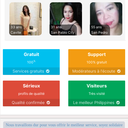
33 ans
31 ans
55 ans
Cavite
San Pablo City
San Pedro
Gratuit
Support
%
100
100% gratuit
Services gratuits
Modérateurs à l'écoute
Sérieux
Visiteurs
profils de qualité
Très visité
Qualité confirmée
Le meilleur Philippines
Nous travaillons dur pour vous offrir le meilleur service, soyez solidaire