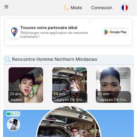
Philippines
Chat
Toggle
Mode
Connexion
navigation
💖
Trouvez votre partenaire idéal
Téléchargez notre application de rencontre
💖
maintenant !
💕
💕
Rencontre Homme Northern Mindanao
29 ans
24 ans
45 ans
Jasaan
Cagayan De Oro Cit
Cagayan De Oro Cit
0.7/1