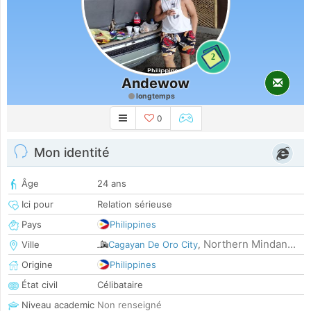
2
Andewow
longtemps
0
Mon identité
Âge
24 ans
Ici pour
Relation sérieuse
Pays
Philippines
Northern Mindan...
Ville
Cagayan De Oro City
,
Origine
Philippines
État civil
Célibataire
Niveau academic
Non renseigné