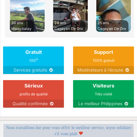
36 ans
24 ans
25 ans
Malaybalay
Cagayan De Oro
Cagayan De Oro
Gratuit
Support
%
100
100% gratuit
Services gratuits
Modérateurs à l'écoute
Sérieux
Visiteurs
profils de qualité
Très visité
Qualité confirmée
Le meilleur Philippines
Nous travaillons dur pour vous offrir le meilleur service, soyez solidaire
s'il vous plaît