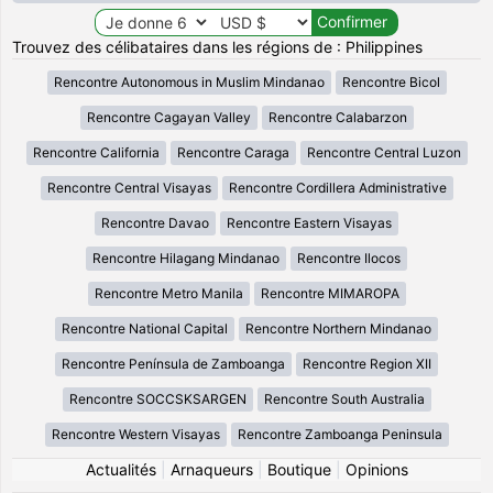
Trouvez des célibataires dans les régions de : Philippines
Rencontre Autonomous in Muslim Mindanao
Rencontre Bicol
Rencontre Cagayan Valley
Rencontre Calabarzon
Rencontre California
Rencontre Caraga
Rencontre Central Luzon
Rencontre Central Visayas
Rencontre Cordillera Administrative
Rencontre Davao
Rencontre Eastern Visayas
Rencontre Hilagang Mindanao
Rencontre Ilocos
Rencontre Metro Manila
Rencontre MIMAROPA
Rencontre National Capital
Rencontre Northern Mindanao
Rencontre Península de Zamboanga
Rencontre Region XII
Rencontre SOCCSKSARGEN
Rencontre South Australia
Rencontre Western Visayas
Rencontre Zamboanga Peninsula
Actualités
|
Arnaqueurs
|
Boutique
|
Opinions