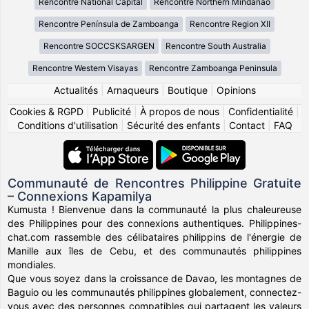
Rencontre National Capital
Rencontre Northern Mindanao
Rencontre Península de Zamboanga
Rencontre Region XII
Rencontre SOCCSKSARGEN
Rencontre South Australia
Rencontre Western Visayas
Rencontre Zamboanga Peninsula
Actualités
|
Arnaqueurs
|
Boutique
|
Opinions
Cookies & RGPD
|
Publicité
|
À propos de nous
|
Confidentialité
|
Conditions d'utilisation
|
Sécurité des enfants
|
Contact
|
FAQ
Communauté de Rencontres Philippine Gratuite
– Connexions Kapamilya
Kumusta ! Bienvenue dans la communauté la plus chaleureuse
des Philippines pour des connexions authentiques. Philippines-
chat.com rassemble des célibataires philippins de l'énergie de
Manille aux îles de Cebu, et des communautés philippines
mondiales.
Que vous soyez dans la croissance de Davao, les montagnes de
Baguio ou les communautés philippines globalement, connectez-
vous avec des personnes compatibles qui partagent les valeurs