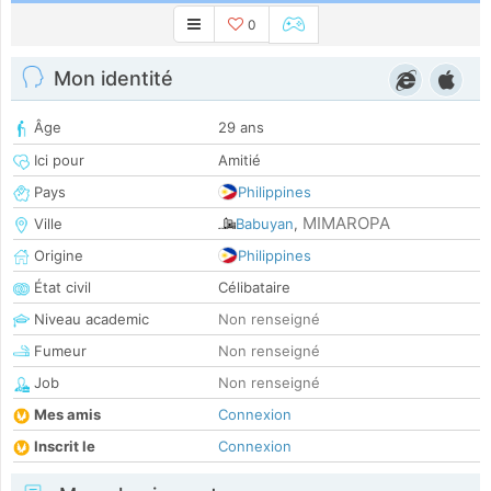
0
Mon identité
Âge
29 ans
Ici pour
Amitié
Pays
Philippines
MIMAROPA
Ville
Babuyan
,
Origine
Philippines
État civil
Célibataire
Niveau academic
Non renseigné
Fumeur
Non renseigné
Job
Non renseigné
Mes amis
Connexion
Inscrit le
Connexion