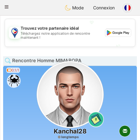
Philippines
Chat
Toggle
Mode
Connexion
navigation
💖
Trouvez votre partenaire idéal
Téléchargez notre application de rencontre
💖
maintenant !
💕
💕
Rencontre Homme MIMAROPA
0.1/1
0
Kanchal28
longtemps