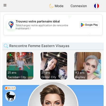
Philippines
Chat
Toggle
Mode
Connexion
navigation
💖
Trouvez votre partenaire idéal
Téléchargez notre application de rencontre
💖
maintenant !
💕
💕
Rencontre Femme Eastern Visayas
25 ans
27 ans
43 ans
Tacloban City
Ormoc City
Baybay
0.3/1