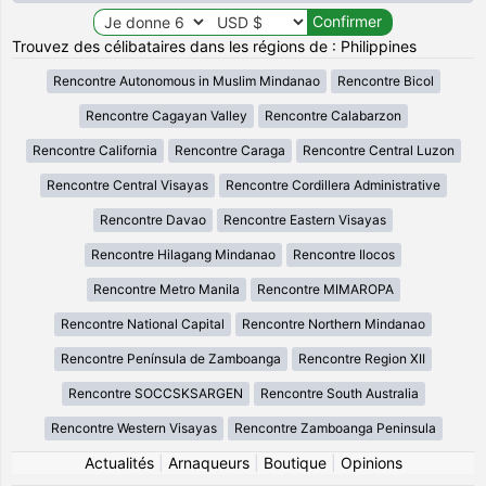
Trouvez des célibataires dans les régions de : Philippines
Rencontre Autonomous in Muslim Mindanao
Rencontre Bicol
Rencontre Cagayan Valley
Rencontre Calabarzon
Rencontre California
Rencontre Caraga
Rencontre Central Luzon
Rencontre Central Visayas
Rencontre Cordillera Administrative
Rencontre Davao
Rencontre Eastern Visayas
Rencontre Hilagang Mindanao
Rencontre Ilocos
Rencontre Metro Manila
Rencontre MIMAROPA
Rencontre National Capital
Rencontre Northern Mindanao
Rencontre Península de Zamboanga
Rencontre Region XII
Rencontre SOCCSKSARGEN
Rencontre South Australia
Rencontre Western Visayas
Rencontre Zamboanga Peninsula
Actualités
|
Arnaqueurs
|
Boutique
|
Opinions