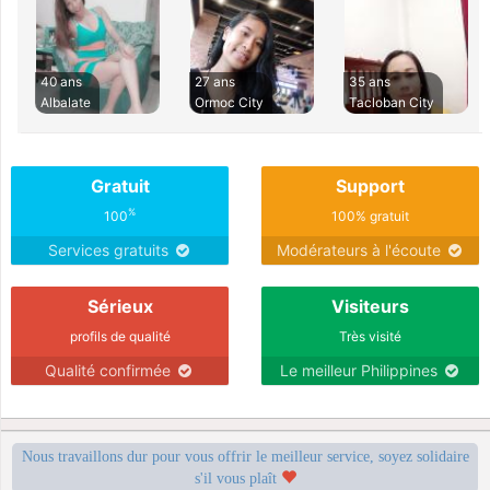
40 ans
27 ans
35 ans
Albalate
Ormoc City
Tacloban City
Gratuit
Support
%
100
100% gratuit
Services gratuits
Modérateurs à l'écoute
Sérieux
Visiteurs
profils de qualité
Très visité
Qualité confirmée
Le meilleur Philippines
Nous travaillons dur pour vous offrir le meilleur service, soyez solidaire
s'il vous plaît