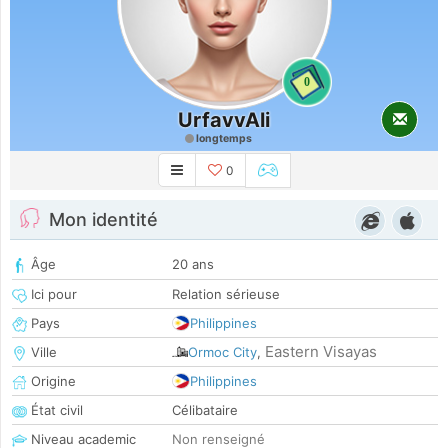
0
UrfavvAli
longtemps
0
Mon identité
Âge
20 ans
Ici pour
Relation sérieuse
Pays
Philippines
Eastern Visayas
Ville
Ormoc City
,
Origine
Philippines
État civil
Célibataire
Niveau academic
Non renseigné