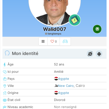
1
Walid007
longtemps
0
Mon identité
Âge
52 ans
Ici pour
Amitié
Pays
égypte
Cairo
Ville
New Cairo
,
Origine
égypte
État civil
Divorcé
Niveau academic
Non renseigné