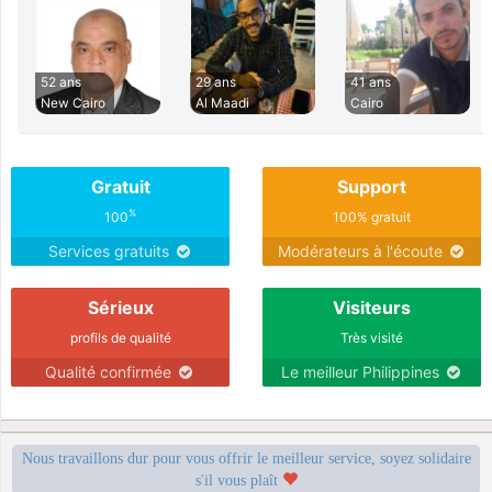
52 ans
29 ans
41 ans
New Cairo
Al Maadi
Cairo
Gratuit
Support
%
100
100% gratuit
Services gratuits
Modérateurs à l'écoute
Sérieux
Visiteurs
profils de qualité
Très visité
Qualité confirmée
Le meilleur Philippines
Nous travaillons dur pour vous offrir le meilleur service, soyez solidaire
s'il vous plaît