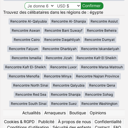
Trouvez des célibataires dans les régions de : égypte
Rencontre Al-Qalyubia
Rencontre Al-Sharqia
Rencontre Assiut
Rencontre Aswan
Rencontre Bani Suwayf
Rencontre Beheira
Rencontre Cairo
Rencontre Daqahliyah
Rencontre Dumyat
Rencontre Faiyum
Rencontre Gharbiyah
Rencontre Iskandariyah
Rencontre Ismailia
Rencontre Jizah
Rencontre Kafr El Sheikh
Rencontre Kafr El-Sheikh
Rencontre Luxor
Rencontre Marsa Matrouh
Rencontre Menofia
Rencontre Minya
Rencontre Najran Province
Rencontre North Sinai
Rencontre Qalyubia
Rencontre Qena
Rencontre Red Sea
Rencontre Sharqia
Rencontre Sohag
Rencontre South Sinai
Rencontre Suez
Rencontre Washington
Actualités
|
Arnaqueurs
|
Boutique
|
Opinions
Cookies & RGPD
|
Publicité
|
À propos de nous
|
Confidentialité
|
Conditions d'utilisation
|
Sécurité des enfants
|
Contact
|
FAQ