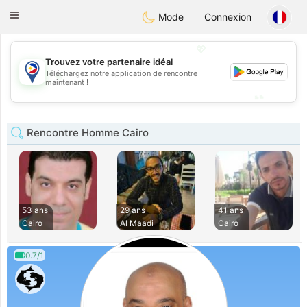
Philippines
Chat
Toggle
Mode
Connexion
navigation
💖
Trouvez votre partenaire idéal
💖
Téléchargez notre application de rencontre
maintenant !
💕
💕
Rencontre Homme Cairo
53 ans
29 ans
41 ans
Cairo
Al Maadi
Cairo
0.7/1