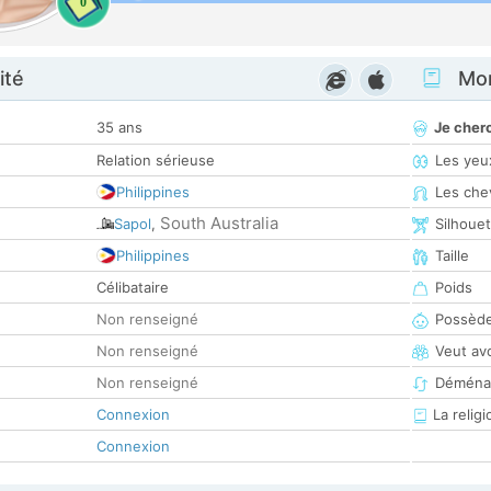
0
ité
Mon
35 ans
Je cher
Relation sérieuse
Les yeu
Philippines
Les che
South Australia
Sapol
,
Silhoue
Philippines
Taille
Célibataire
Poids
Non renseigné
Possède
Non renseigné
Veut av
Non renseigné
Déména
Connexion
La religi
Connexion