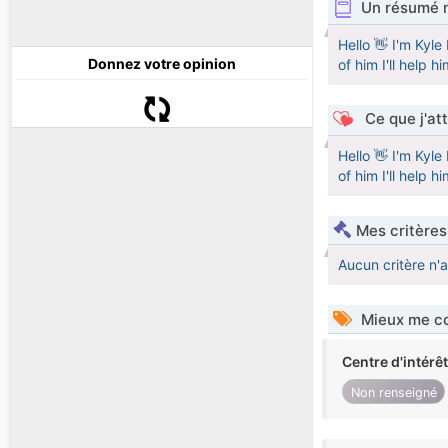
Un résumé 
Hello 👋 I'm Kyl
Donnez votre opinion
of him I'll help 
Ce que j'at
Hello 👋 I'm Kyl
of him I'll help 
Mes critères
Aucun critère n'
Mieux me co
Centre d'intérê
Non renseigné