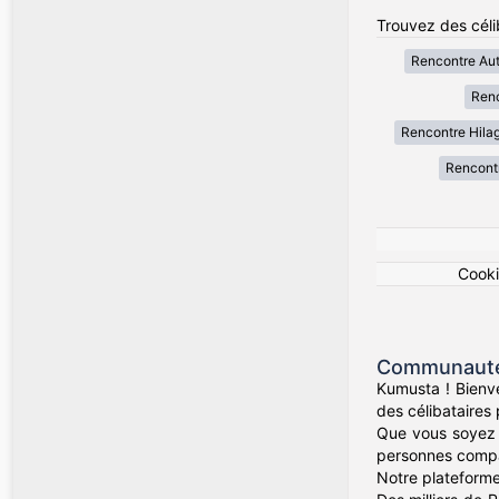
Trouvez des célib
Rencontre Au
Renc
Rencontre Hila
Rencont
Cook
Communauté 
Kumusta ! Bienv
des célibataires
Que vous soyez 
personnes compati
Notre plateforme