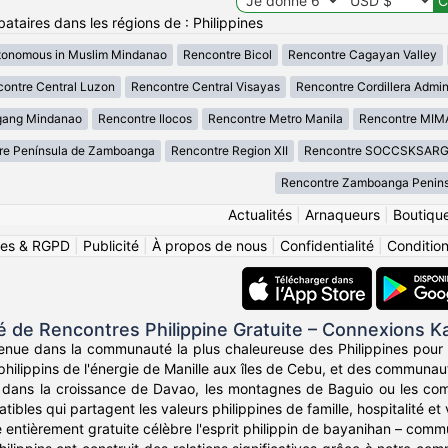
ataires dans les régions de : Philippines
tonomous in Muslim Mindanao
Rencontre Bicol
Rencontre Cagayan Valley
ontre Central Luzon
Rencontre Central Visayas
Rencontre Cordillera Admin
gang Mindanao
Rencontre Ilocos
Rencontre Metro Manila
Rencontre MI
re Península de Zamboanga
Rencontre Region XII
Rencontre SOCCSKSAR
Rencontre Zamboanga Penins
Actualités
|
Arnaqueurs
|
Boutiqu
ies & RGPD
|
Publicité
|
À propos de nous
|
Confidentialité
|
Conditions
de Rencontres Philippine Gratuite – Connexions K
enue dans la communauté la plus chaleureuse des Philippines pour 
 philippins de l'énergie de Manille aux îles de Cebu, et des communau
dans la croissance de Davao, les montagnes de Baguio ou les co
bles qui partagent les valeurs philippines de famille, hospitalité et v
 entièrement gratuite célèbre l'esprit philippin de bayanihan – commu