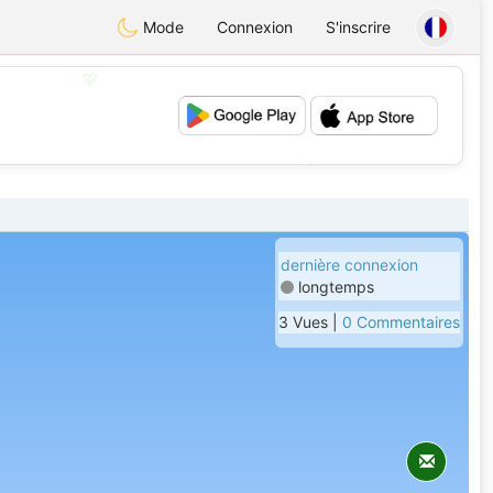
Mode
Connexion
S'inscrire
💖
💕
dernière connexion
longtemps
3 Vues |
0 Commentaires