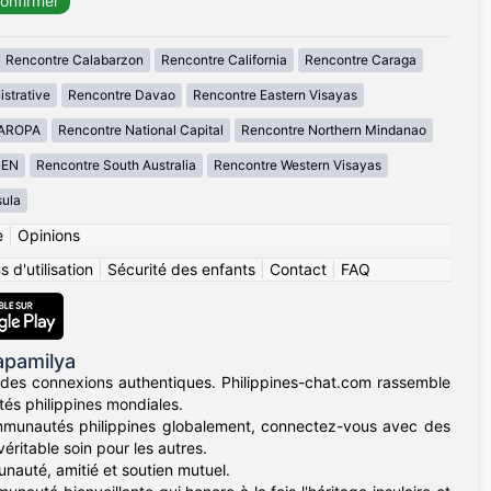
Rencontre Calabarzon
Rencontre California
Rencontre Caraga
istrative
Rencontre Davao
Rencontre Eastern Visayas
MAROPA
Rencontre National Capital
Rencontre Northern Mindanao
GEN
Rencontre South Australia
Rencontre Western Visayas
ula
e
|
Opinions
 d'utilisation
|
Sécurité des enfants
|
Contact
|
FAQ
apamilya
des connexions authentiques. Philippines-chat.com rassemble
tés philippines mondiales.
mmunautés philippines globalement, connectez-vous avec des
éritable soin pour les autres.
nauté, amitié et soutien mutuel.