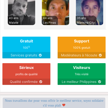
43 ans
44 ans
35 ans
Malate
Las Pinas
Marikina City
Gratuit
Support
%
100
100% gratuit
Services gratuits
Modérateurs à l'écoute
Sérieux
Visiteurs
profils de qualité
Très visité
Qualité confirmée
Le meilleur Philippines
Nous travaillons dur pour vous offrir le meilleur service, soyez solidaire
s'il vous plaît