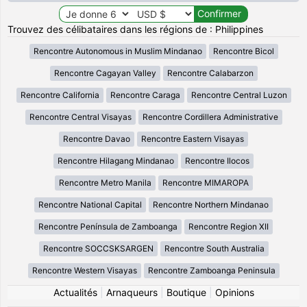
Trouvez des célibataires dans les régions de : Philippines
Rencontre Autonomous in Muslim Mindanao
Rencontre Bicol
Rencontre Cagayan Valley
Rencontre Calabarzon
Rencontre California
Rencontre Caraga
Rencontre Central Luzon
Rencontre Central Visayas
Rencontre Cordillera Administrative
Rencontre Davao
Rencontre Eastern Visayas
Rencontre Hilagang Mindanao
Rencontre Ilocos
Rencontre Metro Manila
Rencontre MIMAROPA
Rencontre National Capital
Rencontre Northern Mindanao
Rencontre Península de Zamboanga
Rencontre Region XII
Rencontre SOCCSKSARGEN
Rencontre South Australia
Rencontre Western Visayas
Rencontre Zamboanga Peninsula
Actualités
|
Arnaqueurs
|
Boutique
|
Opinions