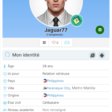
0
Jaguar77
longtemps
0
Mon identité
Âge
28 ans
Ici pour
Relation sérieuse
Pays
Philippines
Metro Manila
Ville
Paranaque City
,
Origine
Philippines
État civil
Célibataire
Niveau academic
Non renseigné